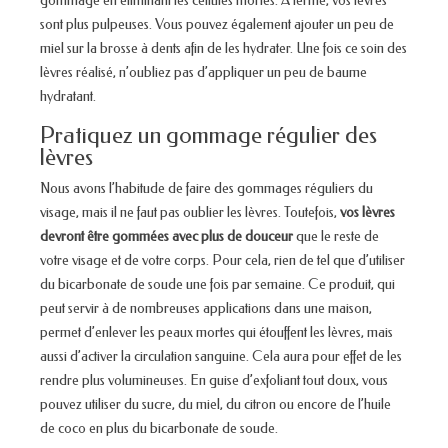
gommage en éliminant les cellules mortes. À terme, vos lèvres
sont plus pulpeuses. Vous pouvez également ajouter un peu de
miel sur la brosse à dents afin de les hydrater. Une fois ce soin des
lèvres réalisé, n’oubliez pas d’appliquer un peu de baume
hydratant.
Pratiquez un gommage régulier des
lèvres
Nous avons l’habitude de faire des gommages réguliers du
visage, mais il ne faut pas oublier les lèvres. Toutefois,
vos lèvres
devront être gommées avec plus de douceur
que le reste de
votre visage et de votre corps. Pour cela, rien de tel que d’utiliser
du bicarbonate de soude une fois par semaine. Ce produit, qui
peut servir à de nombreuses applications dans une maison,
permet d’enlever les peaux mortes qui étouffent les lèvres, mais
aussi d’activer la circulation sanguine. Cela aura pour effet de les
rendre plus volumineuses. En guise d’exfoliant tout doux, vous
pouvez utiliser du sucre, du miel, du citron ou encore de l’huile
de coco en plus du bicarbonate de soude.