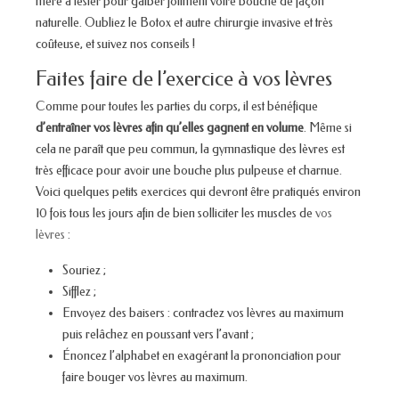
mère à tester pour galber joliment votre bouche de façon
naturelle. Oubliez le Botox et autre chirurgie invasive et très
coûteuse, et suivez nos conseils !
Faites faire de l’exercice à vos lèvres
Comme pour toutes les parties du corps, il est bénéfique
d’entraîner vos lèvres afin qu’elles gagnent en volume
. Même si
cela ne paraît que peu commun, la gymnastique des lèvres est
très efficace pour avoir une bouche plus pulpeuse et charnue.
Voici quelques petits exercices qui devront être pratiqués environ
10 fois tous les jours afin de bien solliciter les muscles de
vos
lèvres
:
Souriez ;
Sifflez ;
Envoyez des baisers : contractez vos lèvres au maximum
puis relâchez en poussant vers l’avant ;
Énoncez l’alphabet en exagérant la prononciation pour
faire bouger vos lèvres au maximum.