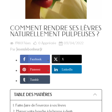
COMMENT RENDRE SES LÈVRES
NATURELLEMENT PULPEUSES ?
19801 Vues
0
Appréciée
03/04/2022
Par
Jesenslebonheur.fr
Facebook
X
Pinterest
LinkedIn
Tumblr
TABLE DES MATIÈRES
1. Faites faire de l’exercice à vos lèvres
2. Massez votre bouche à la brosse à dents