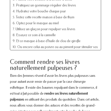
3. Pratiquez un gommage régulier des lèvres
4. Hydratez votre bouche chaque jour
5. Testez cette recette maison à base de thym
6. Optez pour le masque au miel
7. Utilisez un glaçon pour repulper vos lèvres
8. Essayez ce soin à la cannelle
9. Et ce masque à base d’huile de clou de girofle
10. Ou encore celui au poivre ou au piment pour stimuler vos
lèvres
11. Ayez toujours un flacon d’huile essentielle de menthe
Comment rendre ses lèvres
poivrée
naturellement pulpeuses ?
Bien des femmes rêvent d’avoir les lèvres plus pulpeuses sans
pour autant avoir envie de passer par la case chirurgie
esthétique. Il existe des baumes repulpant dans le commerce, il
est tout à fait possible de
rendre ses lèvres naturellement
pulpeuses
en utilisant des produits du quotidien. Dans cet article,
nous allons vous donner des astuces et des recettes de grand-