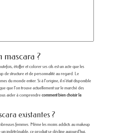
n mascara ?
efois, étoffer et colorer ses cils est un acte que les
oup de structure et de personnalité au regard. Le
 du monde entier. Si à l’origine, il n’était disponible
rique que l’on trouve actuellement sur le marché des
ns vous aider à comprendre
comment bien choisir la
scara existantes ?
de nombreuses femmes. Même les moins addicts au makeup
ste un indétrônable, ce produit se décline aujourd’hui,