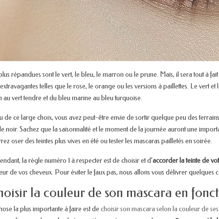
plus répandues sont le vert, le bleu, le marron ou le prune. Mais, il sera tout à fai
 extravagantes telles que le rose, le orange ou les versions à paillettes. Le vert et 
n au vert tendre et du bleu marine au bleu turquoise.
u de ce large choix, vous avez peut-être envie de sortir quelque peu des terrains 
le noir. Sachez que la saisonnalité et le moment de la journée auront une import
rez oser des teintes plus vives en été ou tester les mascaras pailletés en soirée.
ndant, la règle numéro 1 à respecter est de choisir et d’
accorder la teinte de v
eur de vos cheveux. Pour éviter le faux pas, nous allons vous délivrer quelques c
oisir la couleur de son mascara en fonct
hose la plus importante à faire est de
choisir son mascara selon la couleur de ses