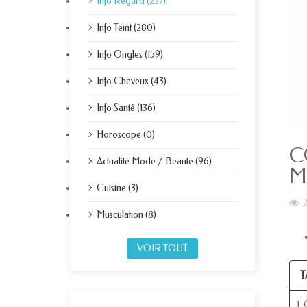
Info Regard (227)
Info Teint (280)
Info Ongles (159)
Info Cheveux (43)
Info Santé (136)
Horoscope (0)
C
Actualité Mode / Beauté (96)
M
Cuisine (3)
Musculation (8)
VOIR TOUT
T
1.