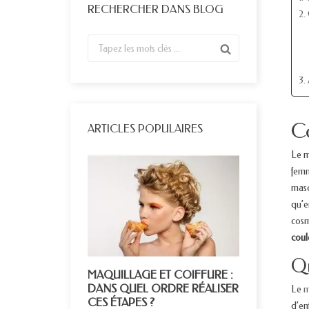
RECHERCHER DANS BLOG
2.
3.
Co
ARTICLES POPULAIRES
Le m
femm
masc
qu’e
cosm
coul
Qu
MAQUILLAGE ET COIFFURE :
DANS QUEL ORDRE RÉALISER
Le
m
CES ÉTAPES ?
d’en