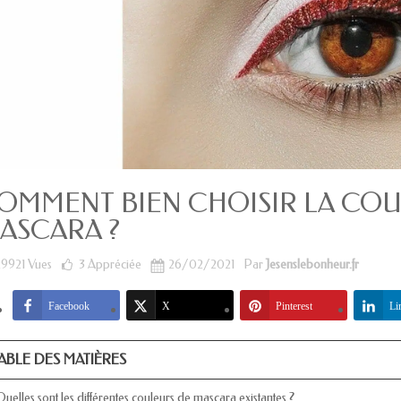
OMMENT BIEN CHOISIR LA CO
ASCARA ?
29921 Vues
3
Appréciée
26/02/2021
Par
Jesenslebonheur.fr
Facebook
X
Pinterest
Li
ABLE DES MATIÈRES
 Quelles sont les différentes couleurs de mascara existantes ?