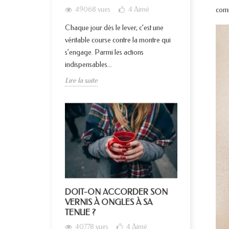
49068 vues
4
Aimé
comm
Chaque jour dès le lever, c’est une
véritable course contre la montre qui
s’engage. Parmi les actions
indispensables...
Lire la suite
DOIT-ON ACCORDER SON
VERNIS À ONGLES À SA
TENUE ?
40778 vues
4
Aimé