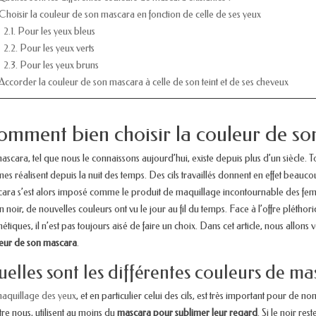
 Choisir la couleur de son mascara en fonction de celle de ses yeux
2.1. Pour les yeux bleus
2.2. Pour les yeux verts
2.3. Pour les yeux bruns
 Accorder la couleur de son mascara à celle de son teint et de ses cheveux
mment bien choisir la couleur de so
ascara, tel que nous le connaissons aujourd’hui, existe depuis plus d’un siècle. Tout
es réalisent depuis la nuit des temps. Des cils travaillés donnent en effet beauc
ara s’est alors imposé comme le produit de maquillage incontournable des femmes
n noir, de nouvelles couleurs ont vu le jour au fil du temps. Face à l’offre plétho
étiques, il n’est pas toujours aisé de faire un choix. Dans cet article, nous allo
eur de son mascara
.
elles sont les différentes couleurs de ma
aquillage des yeux
, et en particulier celui des cils, est très important pour 
tre nous, utilisent au moins du
mascara pour sublimer leur regard
. Si le noir re