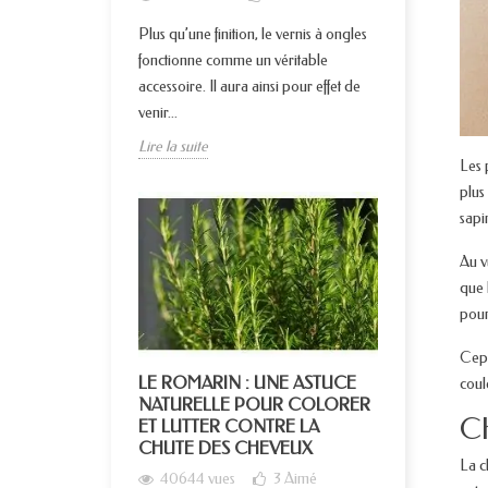
Plus qu’une finition, le vernis à ongles
fonctionne comme un véritable
accessoire. Il aura ainsi pour effet de
venir...
Lire la suite
Les 
plus
sapi
Au v
que 
pour
Cepe
LE ROMARIN : UNE ASTUCE
coul
NATURELLE POUR COLORER
Ch
ET LUTTER CONTRE LA
CHUTE DES CHEVEUX
La c
40644 vues
3
Aimé