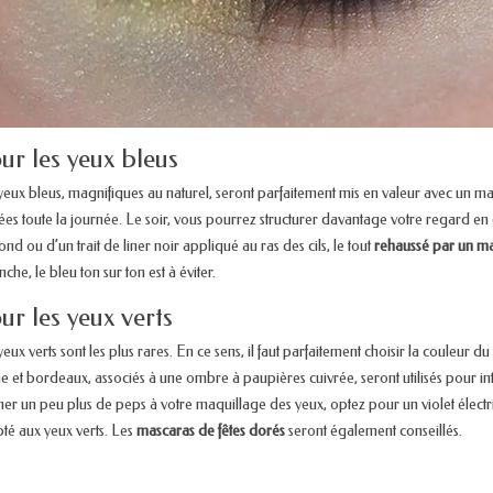
ur les yeux bleus
yeux bleus, magnifiques au naturel, seront parfaitement mis en valeur avec un mas
ées toute la journée. Le soir, vous pourrez structurer davantage votre regard e
ond ou d’un trait de liner noir appliqué au ras des cils, le tout
rehaussé par un ma
che, le bleu ton sur ton est à éviter.
ur les yeux verts
yeux verts sont les plus rares. En ce sens, il faut parfaitement choisir la couleur
e et bordeaux, associés à une ombre à paupières cuivrée, seront utilisés pour inte
er un peu plus de peps à votre maquillage des yeux, optez pour un violet électri
té aux yeux verts. Les
mascaras de fêtes dorés
seront également conseillés.