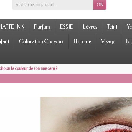
OK
MATTE INK
Parfum
ESSIE
Lèvres
Teint
Ye
fant
Coloration Cheveux
Homme
Visage
BL
oisir la couleur de son mascara ?