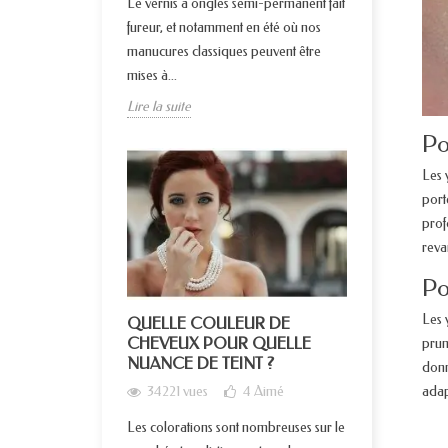
Le vernis à ongles semi-permanent fait
fureur, et notamment en été où nos
manucures classiques peuvent être
mises à...
Lire la suite
Po
Les 
port
prof
revan
Po
Les 
QUELLE COULEUR DE
CHEVEUX POUR QUELLE
prun
NUANCE DE TEINT ?
donn
adap
34221 vues
4
Aimé
Les colorations sont nombreuses sur le