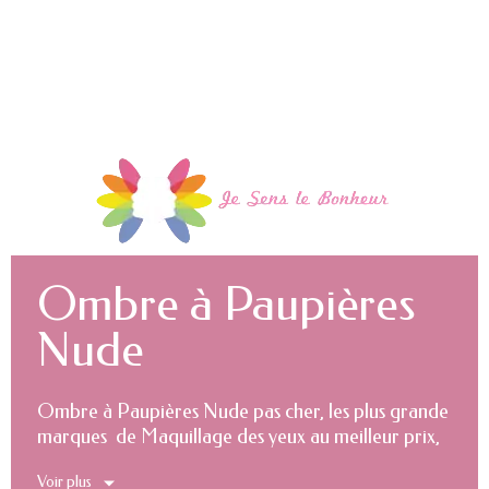
Ombre à Paupières
Nude
Ombre à Paupières Nude pas cher, les plus grande
marques de Maquillage des yeux au meilleur prix,
le Hard discount du maquillage de marque.
Voir plus
Maquillage pas cher, Maquillage Discount.