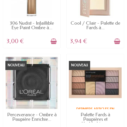
EN STOCK
EN STOCK
306 Nudist - Infaillible
Cool / Clair - Palette de
Eye Paint Ombre à...
Fards à...
3,00 €
3,94 €
NOUVEAU
NOUVEAU
DERNIERS ARTICLES EN
EN STOCK
STOCK
Perceverance - Ombre à
Palette Fards à
Paupière Enrichie...
Paupières et
Highlighters...