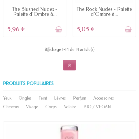
RUPTURE DE STOCK
RUPTURE DE STOCK
The Blushed Nudes -
The Rock Nudes - Palette
Palette d'Ombre à...
d'Ombre à...
5,96 €
5,05 €
Affichage 1-14 de 14 article(s)
PRODUITS POPULAIRES
Yeux
Ongles
Teint
Lèvres
Parfum
Accessoires
Cheveux
Visage
Corps
Solaire
BIO / VEGAN