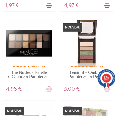
1,97 €
4,97 €
NOUVEAU
DERNIERS ARTICLES EN
DERNIERS ARTICLES EN
STOCK
STOCK
The Nudes - Palette
Feminist - Ombre à
d'Ombre à Paupières...
Paupières La Petite...
9.7
/10
5887 avis
4,98 €
5,00 €
NOUVEAU
NOUVEAU