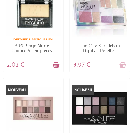
DERNIERS ARTICLES EN
STOCK
RUPTURE DE STOCK
605 Beige Nude -
The City Kits Urban
Ombre à Paupières...
Lights - Palette...
2,02 €
3,97 €
NOUVEAU
NOUVEAU