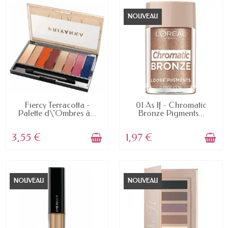
NOUVEAU
EN STOCK
EN STOCK
Fiercy Terracotta -
01 As If - Chromatic
Palette d\'Ombres à...
Bronze Pigments...
3,55 €
1,97 €
NOUVEAU
NOUVEAU