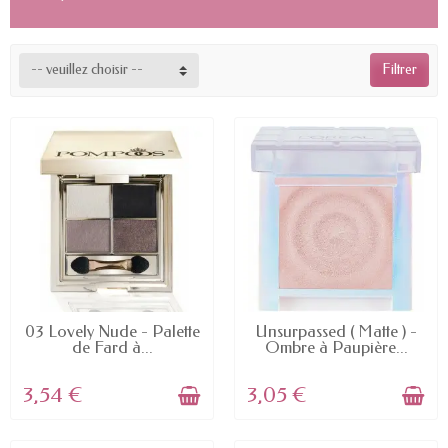
-- veuillez choisir --
Filtrer
EN STOCK
EN STOCK
03 Lovely Nude - Palette
Unsurpassed ( Matte ) -
de Fard à...
Ombre à Paupière...
3,54 €
3,05 €