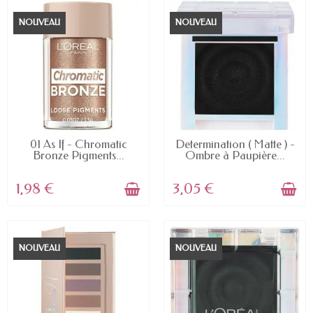
NOUVEAU
NOUVEAU
EN STOCK
EN STOCK
01 As If - Chromatic
Determination ( Matte ) -
Bronze Pigments...
Ombre à Paupière...
1,98 €
3,05 €
NOUVEAU
NOUVEAU