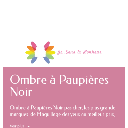
Ombre à Paupières
Noir
Ombre à Paupières Noir pas cher, les plus grande
marques de Maquillage des yeux au meilleur prix,
le Hard discount du maquillage de marque.
Voir plus
Maquillage pas cher, Maquillage Discount.