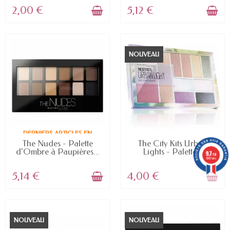
2,00 €
5,12 €
NOUVEAU
DERNIERS ARTICLES EN
STOCK
RUPTURE DE STOCK
The Nudes - Palette
The City Kits Urban
d'Ombre à Paupières...
Lights - Palette...
9.7
/10
5887 avis
5,14 €
4,00 €
NOUVEAU
NOUVEAU