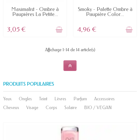
RUPTURE DE STOCK
RUPTURE DE STOCK
Maximalist - Ombre à
Smoky - Palette Ombre à
Paupières La Petite...
Paupière Color...
3,05 €
4,96 €
Affichage 1-14 de 14 article(s)
PRODUITS POPULAIRES
Yeux
Ongles
Teint
Lèvres
Parfum
Accessoires
Cheveux
Visage
Corps
Solaire
BIO / VEGAN