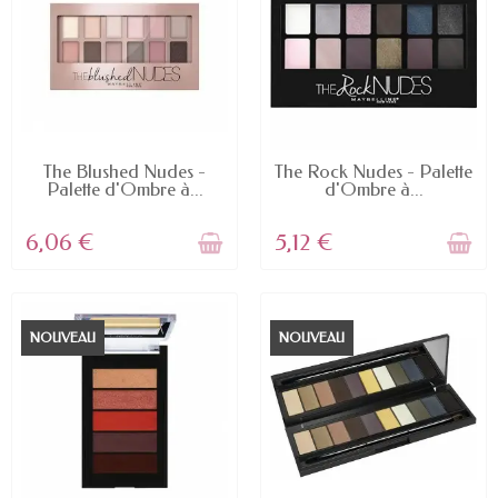
RUPTURE DE STOCK
RUPTURE DE STOCK
The Blushed Nudes -
The Rock Nudes - Palette
Palette d'Ombre à...
d'Ombre à...
6,06 €
5,12 €
NOUVEAU
NOUVEAU