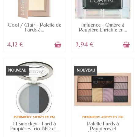
EN STOCK
EN STOCK
Cool / Clair - Palette de
Influence - Ombre à
Fards à...
Paupière Enrichie en...
4,12 €
3,94 €
NOUVEAU
NOUVEAU
DERNIERS ARTICLES EN
DERNIERS ARTICLES EN
STOCK
STOCK
01 Smockey - Fard à
Palette Fards à
Paupières Trio BIO et...
Paupières et
Highlighters...