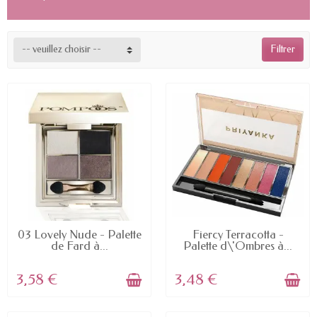
-- veuillez choisir --
Filtrer
EN STOCK
EN STOCK
03 Lovely Nude - Palette
Fiercy Terracotta -
de Fard à...
Palette d\'Ombres à...
3,58 €
3,48 €