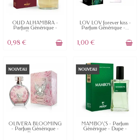
EN STOCK
EN STOCK
OUD ALHAMBRA -
LOV LOV forever kiss -
Parfum Générique -
Parfum Générique -...
Dupe -...
0,98 €
1,00 €
NOUVEAU
NOUVEAU
EN STOCK
EN STOCK
OLIVERA BLOOMING
MAMBO\'S - Parfum
- Parfum Générique -
Générique - Dupe -
Dupe...
Eau...