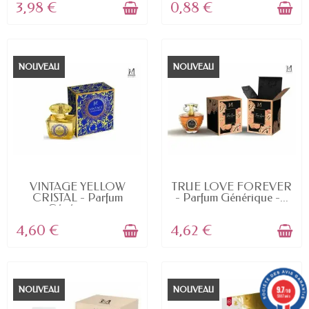
3,98 €
0,88 €
NOUVEAU
NOUVEAU
EN STOCK
EN STOCK
VINTAGE YELLOW
TRUE LOVE FOREVER
CRISTAL - Parfum
- Parfum Générique -...
Générique...
4,60 €
4,62 €
9.7
NOUVEAU
NOUVEAU
/10
5887 avis