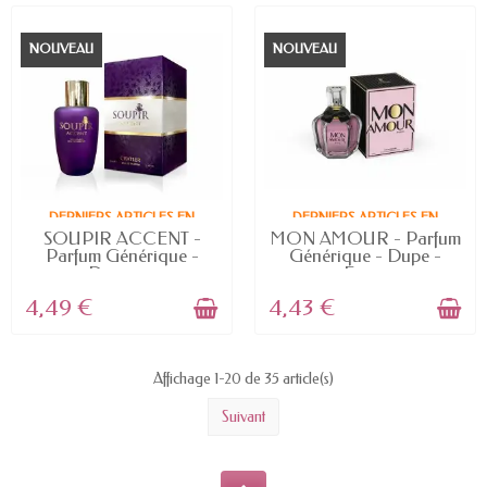
NOUVEAU
NOUVEAU
DERNIERS ARTICLES EN
DERNIERS ARTICLES EN
STOCK
STOCK
SOUPIR ACCENT -
MON AMOUR - Parfum
Parfum Générique -
Générique - Dupe -
Dupe -...
Eau...
4,49 €
4,43 €
Affichage 1-20 de 35 article(s)
Suivant