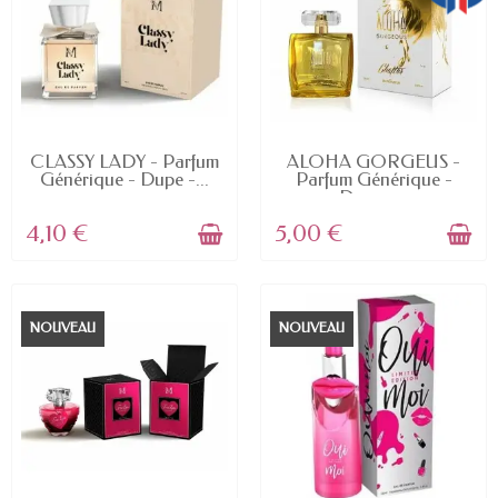
EN STOCK
EN STOCK
CLASSY LADY - Parfum
ALOHA GORGEUS -
Générique - Dupe -...
Parfum Générique -
Dupe -...
4,10 €
5,00 €
NOUVEAU
NOUVEAU