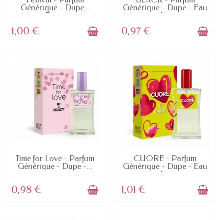
Générique - Dupe -
Générique - Dupe - Eau
Eau...
de...
1,00 €
0,97 €
EN STOCK
EN STOCK
Time for Love - Parfum
CUORE - Parfum
Générique - Dupe -...
Générique - Dupe - Eau
de...
0,98 €
1,01 €