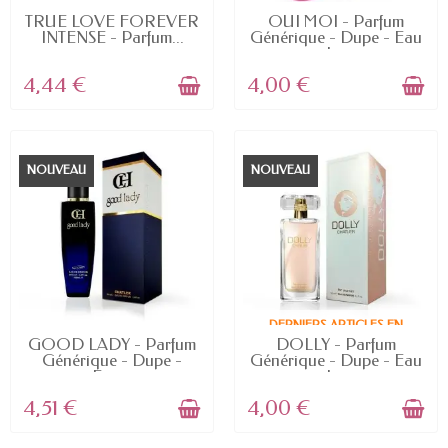
EN STOCK
EN STOCK
TRUE LOVE FOREVER
OUI MOI - Parfum
INTENSE - Parfum...
Générique - Dupe - Eau
de...
4,44 €
4,00 €
NOUVEAU
NOUVEAU
DERNIERS ARTICLES EN
EN STOCK
STOCK
GOOD LADY - Parfum
DOLLY - Parfum
Générique - Dupe -
Générique - Dupe - Eau
Eau...
de...
4,51 €
4,00 €