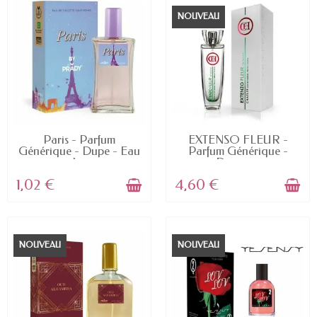
NOUVEAU
EN STOCK
EN STOCK
Paris - Parfum
EXTENSO FLEUR -
Générique - Dupe - Eau
Parfum Générique -
de...
Dupe -...
1,02 €
4,60 €
NOUVEAU
NOUVEAU