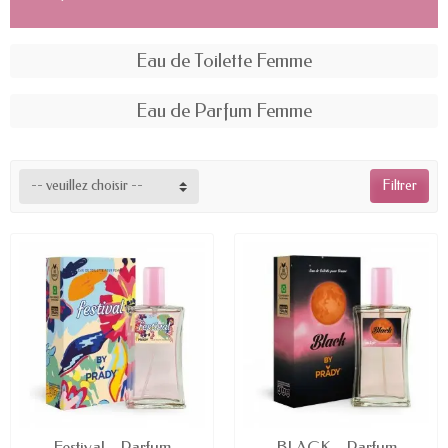
Eau de Toilette Femme
Eau de Parfum Femme
-- veuillez choisir --
Filtrer
EN STOCK
EN STOCK
Festival - Parfum
BLACK - Parfum