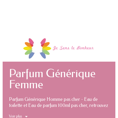
Parfum Générique
Femme
Parfum Générique Homme pas cher - Eau de
toilette et Eau de parfum 100ml pas cher, retrouvez
une odeur très proche des parfums de luxe à prix
Voir plus
discount.