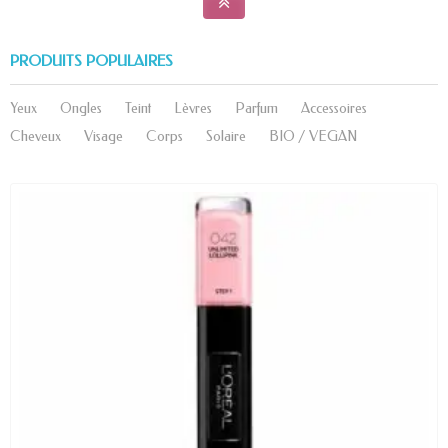
PRODUITS POPULAIRES
Yeux
Ongles
Teint
Lèvres
Parfum
Accessoires
Cheveux
Visage
Corps
Solaire
BIO / VEGAN