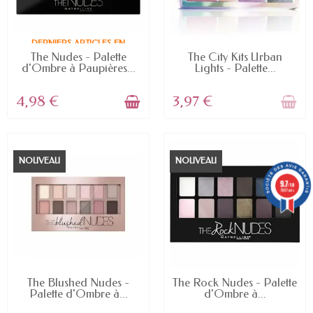
DERNIERS ARTICLES EN
STOCK
RUPTURE DE STOCK
The Nudes - Palette
The City Kits Urban
d'Ombre à Paupières...
Lights - Palette...
4,98 €
3,97 €
NOUVEAU
NOUVEAU
9.7
/10
5887 avis
RUPTURE DE STOCK
RUPTURE DE STOCK
The Blushed Nudes -
The Rock Nudes - Palette
Palette d'Ombre à...
d'Ombre à...