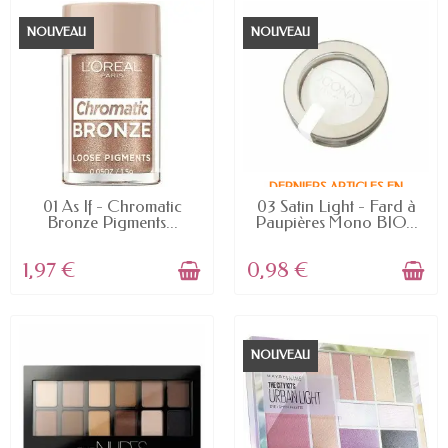
NOUVEAU
NOUVEAU
DERNIERS ARTICLES EN
EN STOCK
STOCK
01 As If - Chromatic
03 Satin Light - Fard à
Bronze Pigments...
Paupières Mono BIO...
1,97 €
0,98 €
NOUVEAU