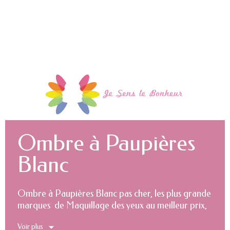
Ombre à Paupières
Blanc
Ombre à Paupières Blanc pas cher, les plus grande
marques de Maquillage des yeux au meilleur prix,
le Hard discount du maquillage de marque.
Voir plus
Maquillage pas cher, Maquillage Discount.