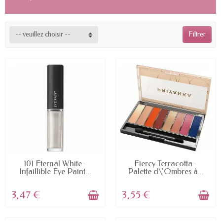
-- veuillez choisir --
Filtrer
EN STOCK
EN STOCK
101 Eternal White -
Fiercy Terracotta -
Infaillible Eye Paint...
Palette d\'Ombres à...
3,47 €
3,55 €