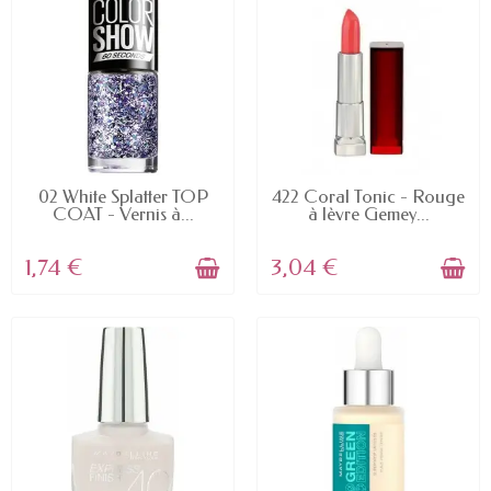
EN STOCK
EN STOCK
02 White Splatter TOP
422 Coral Tonic - Rouge
COAT - Vernis à...
à lèvre Gemey...
1,74 €
3,04 €