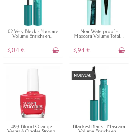
EN STOCK
EN STOCK
02 Very Black - Mascara
Noir Waterproof -
Volume Enrichi en...
Mascara Volume Total...
3,04 €
3,94 €
NOUVEAU
EN STOCK
EN STOCK
493 Blood Orange -
Blackest Black - Mascara
Vernis à Ongles Strong...
Volume Enrichi en...