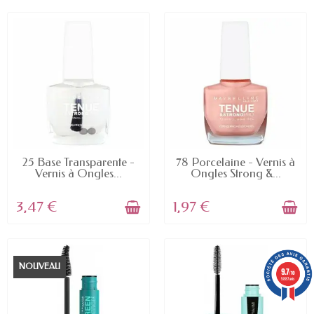
EN STOCK
EN STOCK
25 Base Transparente -
78 Porcelaine - Vernis à
Vernis à Ongles...
Ongles Strong &...
3,47 €
1,97 €
NOUVEAU
9.7
/10
5887 avis