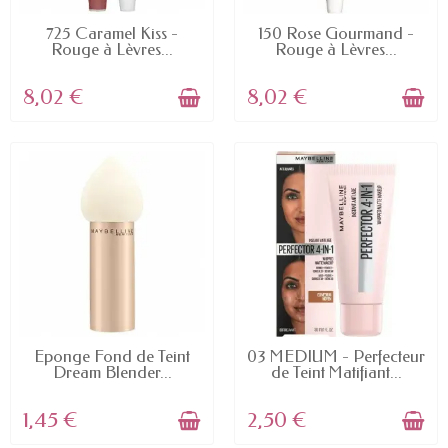
EN STOCK
EN STOCK
725 Caramel Kiss -
150 Rose Gourmand -
Rouge à Lèvres...
Rouge à Lèvres...
8,02 €
8,02 €
EN STOCK
EN STOCK
Éponge Fond de Teint
03 MEDIUM - Perfecteur
Dream Blender...
de Teint Matifiant...
1,45 €
2,50 €