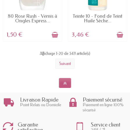
EN STOCK
EN STOCK
80 Rose Rush - Vernis à
Teinte 10 - Fond de Teint
Ongles Express...
Huile Sèche...
1,50 €
3,46 €
Affichage 1-20 de 543 article(s)
Suivant
Livraison Rapide
Paiement sécurisé
Point Relais ou Domicile
Paiement en ligne 100%
sécurisé
Garantie
Service client
satisfaction
24H / 7J