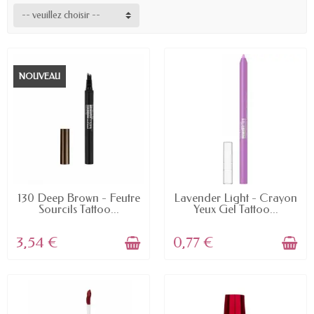
-- veuillez choisir --
NOUVEAU
EN STOCK
EN STOCK
130 Deep Brown - Feutre
Lavender Light - Crayon
Sourcils Tattoo...
Yeux Gel Tattoo...
3,54 €
0,77 €