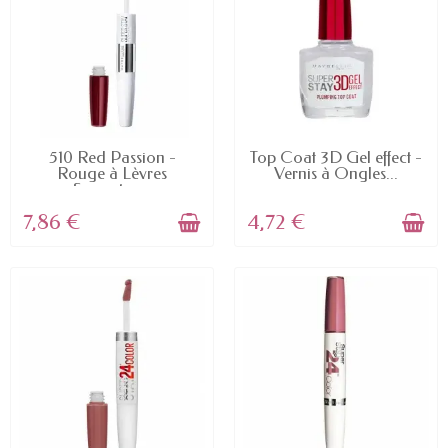
EN STOCK
EN STOCK
510 Red Passion -
Top Coat 3D Gel effect -
Rouge à Lèvres
Vernis à Ongles...
Superstay...
7,86 €
4,72 €