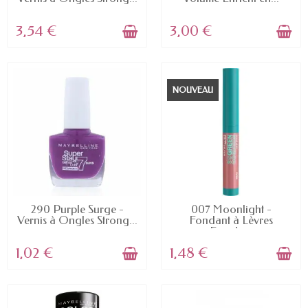
3,54 €
3,00 €
NOUVEAU
EN STOCK
EN STOCK
290 Purple Surge -
007 Moonlight -
Vernis à Ongles Strong...
Fondant à Lèvres
Enrichi...
1,02 €
1,48 €