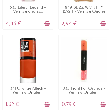
EN STOCK
EN STOCK
535 Literal Legend -
849 BUZZ WORTHY
Vernis à ongles...
BASH - Vernis à Ongles
ESSIE
4,46 €
2,94 €
EN STOCK
EN STOCK
341 Orange Attack -
035 Fight For Orange -
Vernis à Ongles...
Vernis à Ongles...
1,62 €
0,79 €