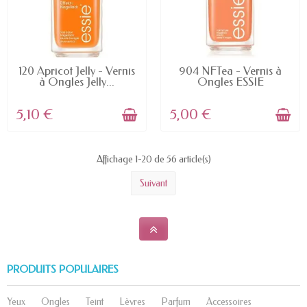
EN STOCK
EN STOCK
120 Apricot Jelly - Vernis
904 NFTea - Vernis à
à Ongles Jelly...
Ongles ESSIE
5,10 €
5,00 €
Affichage 1-20 de 56 article(s)
Suivant
PRODUITS POPULAIRES
Yeux
Ongles
Teint
Lèvres
Parfum
Accessoires