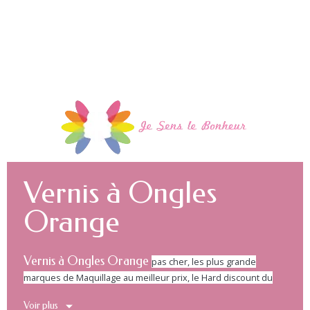
Vernis à Ongles
Orange
Vernis à Ongles Orange
pas cher, les plus grande
marques de Maquillage au meilleur prix, le Hard discount du
maquillage de marque. Maquillage pas cher, Maquillage
Voir plus
Discount.