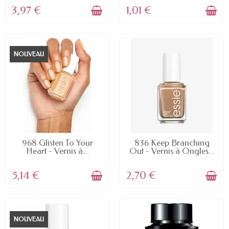
3,97 €
1,01 €
NOUVEAU
EN STOCK
EN STOCK
968 Glisten To Your
836 Keep Branching
Heart - Vernis à...
Out - Vernis à Ongles...
5,14 €
2,70 €
NOUVEAU