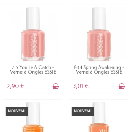
EN STOCK
EN STOCK
715 You're A Catch -
834 Spring Awakening -
Vernis à Ongles ESSIE
Vernis à Ongles ESSIE
2,90 €
3,01 €
NOUVEAU
NOUVEAU