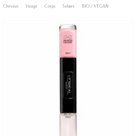
Cheveux
Visage
Corps
Solaire
BIO / VEGAN