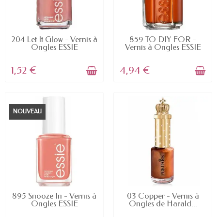
EN STOCK
EN STOCK
204 Let It Glow - Vernis à
859 TO DIY FOR -
Ongles ESSIE
Vernis à Ongles ESSIE
1,52 €
4,94 €
NOUVEAU
EN STOCK
EN STOCK
895 Snooze In - Vernis à
03 Copper - Vernis à
Ongles ESSIE
Ongles de Harald...