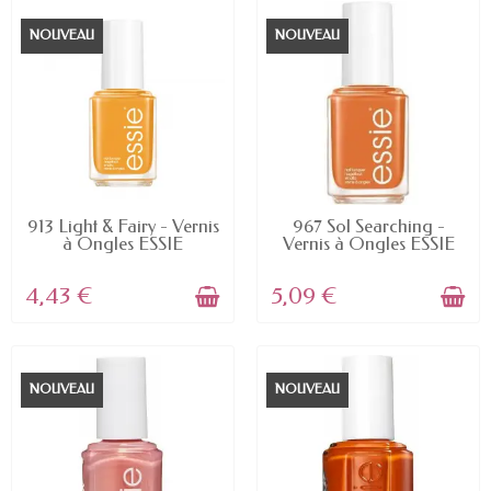
NOUVEAU
NOUVEAU
EN STOCK
EN STOCK
913 Light & Fairy - Vernis
967 Sol Searching -
à Ongles ESSIE
Vernis à Ongles ESSIE
4,43 €
5,09 €
NOUVEAU
NOUVEAU