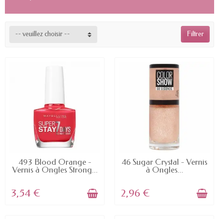
-- veuillez choisir --
Filtrer
EN STOCK
EN STOCK
493 Blood Orange -
46 Sugar Crystal - Vernis
Vernis à Ongles Strong...
à Ongles...
3,54 €
2,96 €