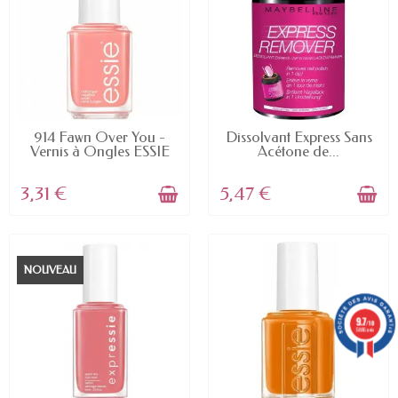
EN STOCK
EN STOCK
914 Fawn Over You -
Dissolvant Express Sans
Vernis à Ongles ESSIE
Acétone de...
3,31 €
5,47 €
NOUVEAU
9.7
/10
5886 avis