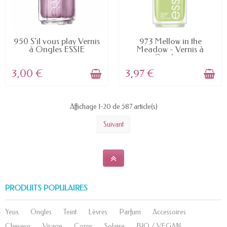
EN STOCK
EN STOCK
950 S'il vous play Vernis
973 Mellow in the
à Ongles ESSIE
Meadow - Vernis à
Ongles...
3,00 €
3,97 €
Affichage 1-20 de 587 article(s)
Suivant
PRODUITS POPULAIRES
Yeux
Ongles
Teint
Lèvres
Parfum
Accessoires
Cheveux
Visage
Corps
Solaire
BIO / VEGAN