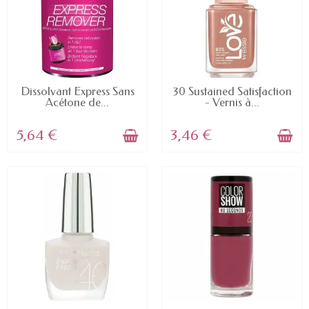
EN STOCK
EN STOCK
Dissolvant Express Sans
30 Sustained Satisfaction
Acétone de...
- Vernis à...
5,64 €
3,46 €