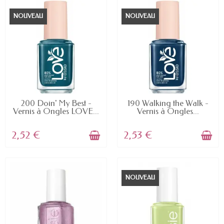
NOUVEAU
NOUVEAU
EN STOCK
EN STOCK
200 Doin' My Best -
190 Walking the Walk -
Vernis à Ongles LOVE...
Vernis à Ongles...
2,52 €
2,53 €
NOUVEAU