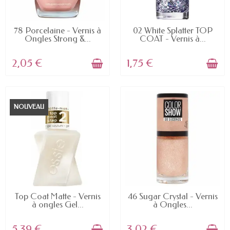
EN STOCK
EN STOCK
78 Porcelaine - Vernis à
02 White Splatter TOP
Ongles Strong &...
COAT - Vernis à...
2,05 €
1,75 €
NOUVEAU
EN STOCK
EN STOCK
Top Coat Matte - Vernis
46 Sugar Crystal - Vernis
à ongles Gel...
à Ongles...
5,39 €
3,02 €