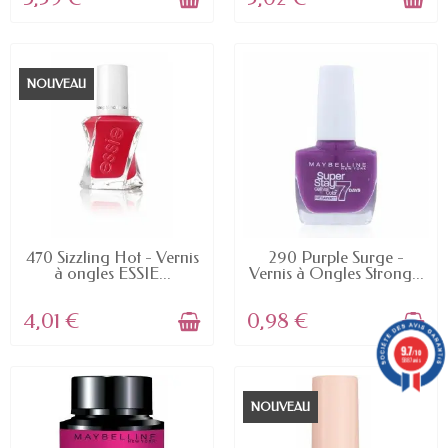
NOUVEAU
EN STOCK
EN STOCK
470 Sizzling Hot - Vernis
290 Purple Surge -
à ongles ESSIE...
Vernis à Ongles Strong...
4,01 €
0,98 €
9.7
/10
5887 avis
NOUVEAU