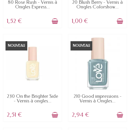
EN STOCK
EN STOCK
80 Rose Rush - Vernis à
20 Blush Berry - Vernis à
Ongles Express...
Ongles Colorshow...
1,52 €
1,00 €
NOUVEAU
NOUVEAU
EN STOCK
EN STOCK
230 On the Brighter Side
210 Good impressions -
- Vernis à ongles...
Vernis à Ongles...
2,51 €
2,94 €