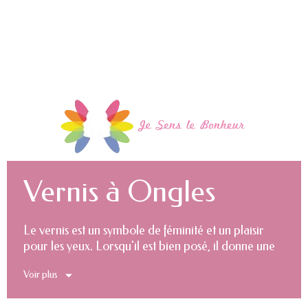
Vernis à Ongles
Le vernis est un symbole de féminité et un plaisir
pour les yeux. Lorsqu'il est bien posé, il donne une
allure fantastique à vos mains. Appliquer du vernis
Voir plus
est tout un art et pour avoir une manucure au top, il
faut se servir de produits cosmétiques de qualité.