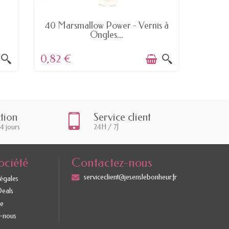
EN STOCK
D
40 Marsmallow Power - Vernis à
233 Bo
Ongles...
0,82 €
5,02 
ction
Service client
14 jours
24H / 7J
ociété
Contactez-nous
serviceclient@jesenslebonheur.fr
légales
Deals
te
-nous