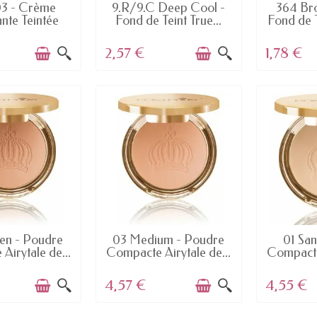
 STOCK
EN STOCK
E
3 - Crème
9.R/9.C Deep Cool -
364 Br
nte Teintée
Fond de Teint True...
Fond de T
kin...
2,57 €
1,78 €
 STOCK
EN STOCK
E
en - Poudre
03 Medium - Poudre
01 Sa
Airytale de...
Compacte Airytale de...
Compacte 
4,57 €
4,55 €