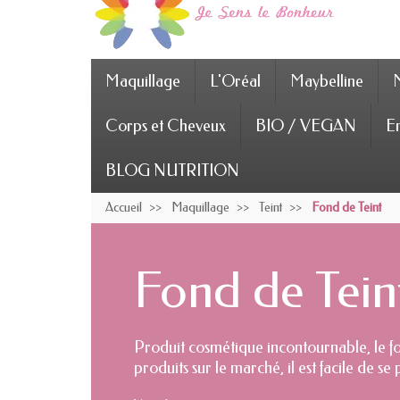
Maquillage
L'Oréal
Maybelline
Corps et Cheveux
BIO / VEGAN
En
BLOG NUTRITION
Accueil
Maquillage
Teint
Fond de Teint
Fond de Tein
Produit cosmétique incontournable, le fo
produits sur le marché, il est facile de 
sélection des meilleurs fonds de teint de 