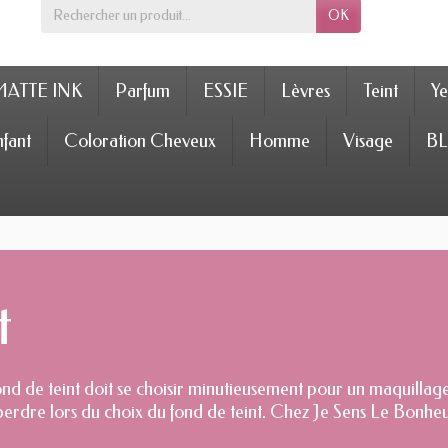
OK
MATTE INK
Parfum
ESSIE
Lèvres
Teint
Ye
fant
Coloration Cheveux
Homme
Visage
BL
t
nd de teint doit se choisir minutieusement pour un maquillage
se perdre lors du choix du fond de teint. Chez Je Sens Le Bonh
qualité à petit prix. Fond de teint liquide, cushion, stick… dé