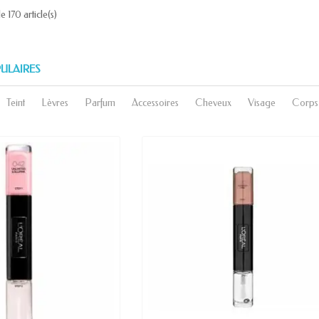
e 170 article(s)
ULAIRES
Teint
Lèvres
Parfum
Accessoires
Cheveux
Visage
Corps