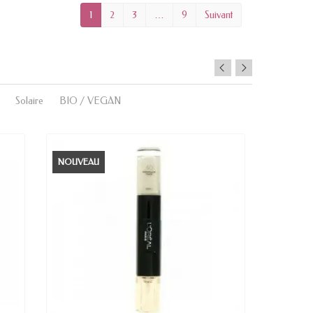
1
2
3
…
9
Suivant
Solaire
BIO / VEGAN
NOUVEAU
NOUVE