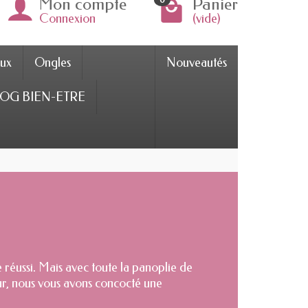
Mon compte
Panier
Connexion
(vide)
ux
Ongles
Nouveautés
OG BIEN-ETRE
 réussi. Mais avec toute la panoplie de
eur, nous vous avons concocté une
couvrez des fonds de teint de marque et