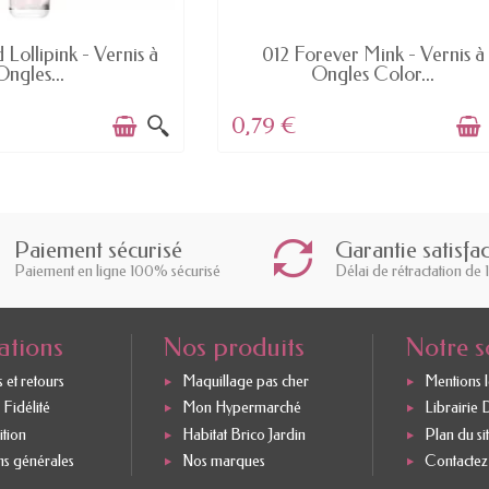
EN STOCK
EN STOCK
 Lollipink - Vernis à
012 Forever Mink - Vernis à
Ongles...
Ongles Color...
0,79 €
Paiement sécurisé
Garantie satisfa
Paiement en ligne 100% sécurisé
Délai de rétractation de 
ations
Nos produits
Notre s
 et retours
Maquillage pas cher
Mentions 
Fidélité
Mon Hypermarché
Librairie 
ition
Habitat Brico Jardin
Plan du si
ns générales
Nos marques
Contactez