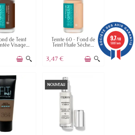
9.7
N STOCK
EN STOCK
ond de Teint
Teinte 60 - Fond de
/10
5887 avis
ntée Visage...
Teint Huile Sèche...
3,47 €
NOUVEAU