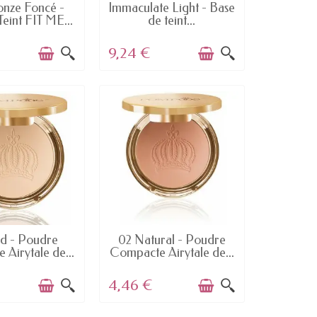
N STOCK
EN STOCK
onze Foncé -
Immaculate Light - Base
eint FIT ME...
de teint...
9,24 €
N STOCK
EN STOCK
nd - Poudre
02 Natural - Poudre
Airytale de...
Compacte Airytale de...
4,46 €