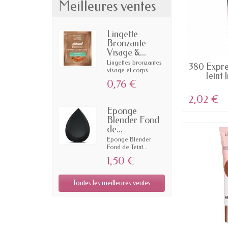
Meilleures ventes
Lingette
Bronzante
Visage &...
Lingettes bronzantes
EN
380 Expre
visage et corps...
Teint I
0,76 €
2,02 €
Eponge
Blender Fond
de...
Eponge Blender
Fond de Teint...
1,50 €
Toutes les meilleures ventes