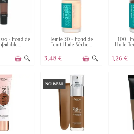
 STOCK
EN STOCK
E
sso - Fond de
Teinte 30 - Fond de
100 : F
nfaillible...
Teint Huile Sèche...
Huile Tei
3,48 €
1,26 €
NOUVEAU