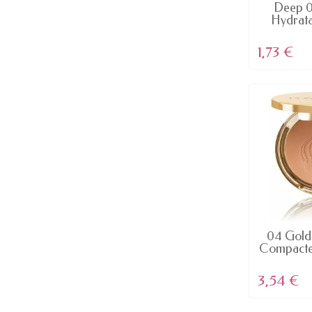
EN
Deep 0
Hydrata
S
1,73 €
EN
04 Gold
Compacte 
3,54 €