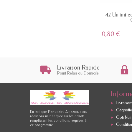
EN STOCK
Domination - Rouge à lèvre MAT
42 Unlimited
Color Riche...
4,46 €
0,80 €
Livraison Rapide
Point Relais ou Domicile
Inform
Livraisons
Cagnotte 
En tant que Partenaire Amazon, nous
réalisons un bénéfice sur les achats
Opti Nutr
remplissant les conditions requises à
Conditio
ce programme.