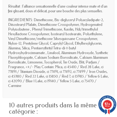
Résultat : l'alliance sensationnelle d'une couleur intense mate et d'un
fini glissant, doux et délicat, pour une bouche des plus sensuelles.
INGREDIENTS: Dimethicone, Bis-diglyceryl Polyacyladipate-2,
Diisostearyl Malate, Dimethicone Crosspolymer, Hydrogenated
Polyisobutene , Phenyl Trimethicone, Kaolin, Hdi/trimethylol
Hexyllactone Crosspolymer, Isostearyl Isostearate, Polyethylene,
Vinyl Dimethicone/methicone Silsesquioxane Crosspolymer,
Nylon-12, Pentylene Glycol, Caprylyl Glycol, Ethylhexylglycerin,
Alumina, Silica, Pentaerythrityl Tetra-di-t-butyl
Hydroxyhydrocinnamate , Linalool, Aluminum Hydroxyde, Synthetic
Fluorphlogopite, Calcium Sodium Borosilicate, Calcium Aluminum
Borosilicate, Limonene, Tocopherol, Tin Oxide, Bht, Parfum /
Fragrance, <+/- May Contain: Mica, ci 45410 / Red 28 Lake, ci
77891 / Titanium Dioxide, ci 77491, ci 77492, ci 77499 / Iron Oxides,
ci 45380 / Red 22 Lake, ci 15850 / Red 7, ci 15985 / Yellow 6 Lake,
ci 42090 / Blue 1 Lake, ci 19140 / Yellow 5 Lake, ci 75470 /
Carmine
9.7
10 autres produits dans la même
/10
5887 avis
catégorie :