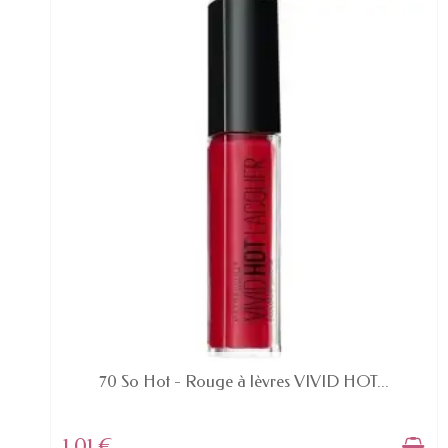
EN STOCK
70 So Hot - Rouge à lèvres VIVID HOT...
1,01 €