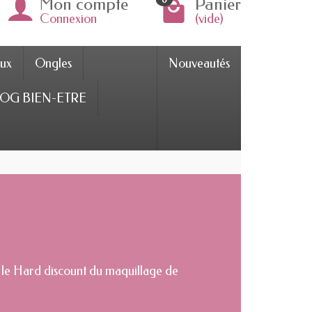
Mon compte
Panier
Connexion
(vide)
ux
Ongles
Nouveautés
OG BIEN-ETRE
 le Hard discount du maquillage de