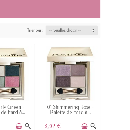
Trier par :
-- veuillez choisir --
N STOCK
EN STOCK
rly Green -
01 Shimmering Rose -
 de Fard à...
Palette de Fard à...
3,52 €