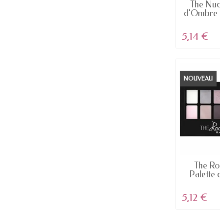
The Nud
d'Ombre à
5,14 €
NOUVEAU
RUPTUR
The Ro
Palette 
5,12 €