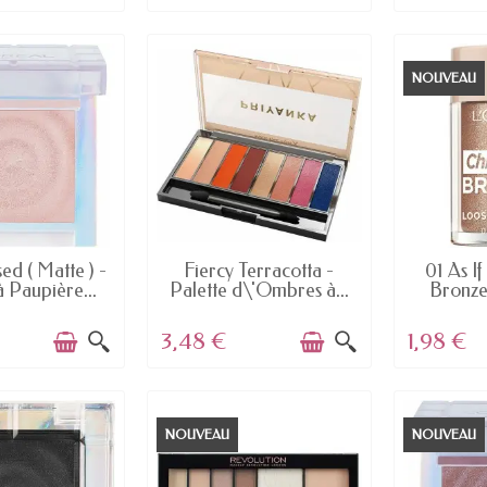
NOUVEAU
 STOCK
EN STOCK
E
ed ( Matte ) -
Fiercy Terracotta -
01 As I
 Paupière...
Palette d\'Ombres à...
Bronze
3,48 €
1,98 €
NOUVEAU
NOUVEAU