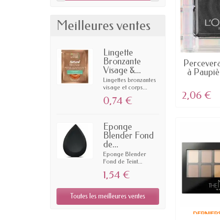
Meilleures ventes
Lingette
Bronzante
EN
Percever
Visage &...
à Paupièr
Lingettes bronzantes
visage et corps...
2,06 €
0,74 €
Eponge
Blender Fond
de...
Eponge Blender
Fond de Teint...
1,54 €
Toutes les meilleures ventes
DERNIERS