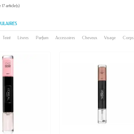
 17 article(s)
ULAIRES
Teint
Lèvres
Parfum
Accessoires
Cheveux
Visage
Corps