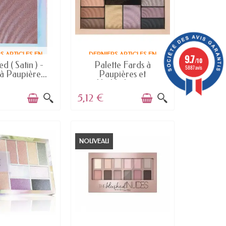
S ARTICLES EN
DERNIERS ARTICLES EN
9.7
/10
STOCK
STOCK
 ( Satin ) -
Palette Fards à
5887 avis
 Paupière...
Paupières et
Highlighters...
5,12 €
NOUVEAU