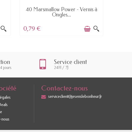
EN STOCK
D
40 Marsmallow Power - Vernis à
233 Bo
Ongles...
0,79 €
5,15 €
ction
Service client
14 jours
24H / 7J
ociété
Contactez-nous
serviceclient@jesenslebonheur.fr
légales
Deals
te
-nous