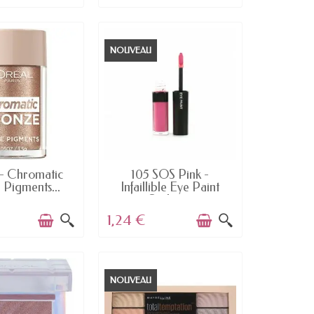
NOUVEAU
N STOCK
EN STOCK
f - Chromatic
105 SOS Pink -
 Pigments...
Infaillible Eye Paint
Ombre...
1,24 €
NOUVEAU