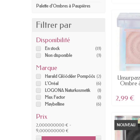
Palette d'Ombres à Paupières
Filtrer par
Disponibilité
En stock
(13)
Non disponible
(3)
Marque
EN
Harald Glööckler Pompöös
(2)
Unsurpass
Ombre à
L'Oréal
(6)
LOGONA Naturkosmetik
(1)
2,99 €
Max Factor
(1)
Maybelline
(6)
Prix
2,000000000 € -
NOUVEAU
9,000000000 €