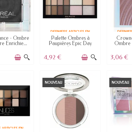
DERNIERS ARTICLES EN
DERNIER
 STOCK
STOCK
ance - Ombre
Palette Ombres à
Crowned
e Enrichie...
Paupières Epic Day
Ombre à
de...
4,92 €
3,06 €
NOUVEAU
NOUVEAU
 ARTICLES EN