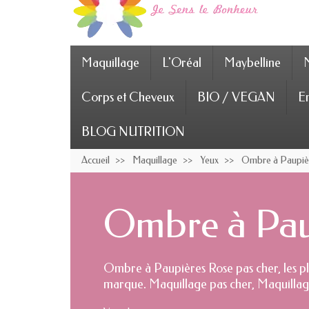
Maquillage
L'Oréal
Maybelline
Corps et Cheveux
BIO / VEGAN
En
BLOG NUTRITION
Accueil
Maquillage
Yeux
Ombre à Paupiè
Ombre à Pau
Ombre à Paupières Rose pas cher, les p
marque. Maquillage pas cher, Maquillag