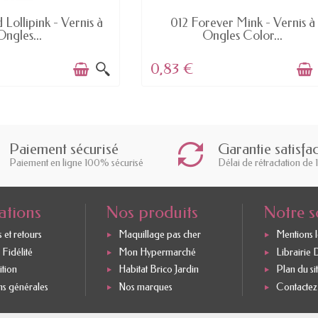
EN STOCK
EN STOCK
 Lollipink - Vernis à
012 Forever Mink - Vernis à
Ongles...
Ongles Color...
0,83 €
Paiement sécurisé
Garantie satisfa
Paiement en ligne 100% sécurisé
Délai de rétractation de 
ations
Nos produits
Notre s
 et retours
Maquillage pas cher
Mentions 
Fidélité
Mon Hypermarché
Librairie 
ition
Habitat Brico Jardin
Plan du si
ns générales
Nos marques
Contactez