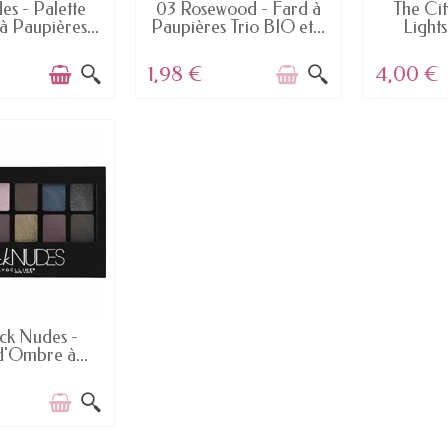
STOCK
RUPTURE DE STOCK
RUPTU
es - Palette
03 Rosewood - Fard à
The Cit
 Paupières...
Paupières Trio BIO et...
Lights
1,98 €
4,00 €
E DE STOCK
ck Nudes -
d'Ombre à...