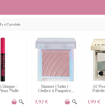
Il y a 17 produits.
 STOCK
EN STOCK
E
m Unique -
Stunner ( Satin ) -
02 Pea
Yeux Multi-
Ombre à Paupière...
Palette
ages...
3,92 €
1,99 €