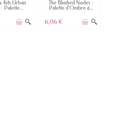
RE DE STOCK
RUPTURE DE STOCK
y Kits Urban
The Blushed Nudes -
 - Palette...
Palette d'Ombre à...
6,06 €