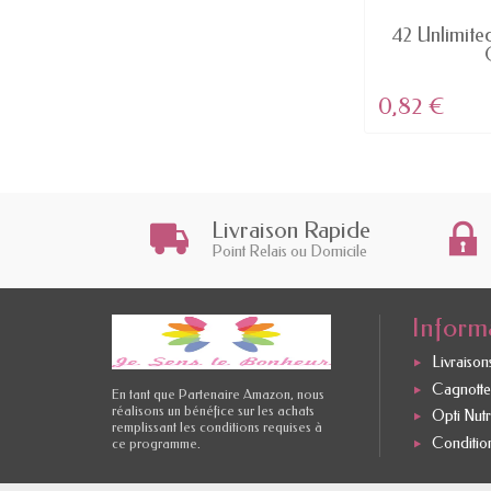
EN STOCK
Domination - Rouge à lèvre MAT
42 Unlimited
Color Riche...
4,54 €
0,82 €
Livraison Rapide
Point Relais ou Domicile
Inform
Livraisons
Cagnotte 
En tant que Partenaire Amazon, nous
réalisons un bénéfice sur les achats
Opti Nutr
remplissant les conditions requises à
Conditio
ce programme.