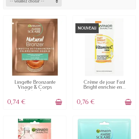
-- veuillez choisir --
NOUVEAU
EN STOCK
EN STOCK
Lingette Bronzante
Crème de jour Fast
Visage & Corps
Bright enrichie en...
Natural...
0,74 €
0,76 €