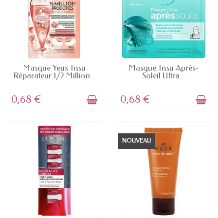
EN STOCK
EN STOCK
Masque Yeux Tissu
Masque Tissu Après-
Réparateur 1/2 Million...
Soleil Ultra...
0,68 €
0,68 €
NOUVEAU