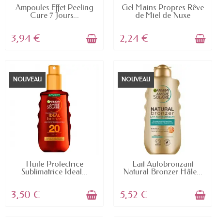
EN STOCK
EN STOCK
Ampoules Effet Peeling
Gel Mains Propres Rêve
Cure 7 Jours...
de Miel de Nuxe
3,94 €
2,24 €
NOUVEAU
NOUVEAU
EN STOCK
EN STOCK
Huile Protectrice
Lait Autobronzant
Sublimatrice Ideal...
Natural Bronzer Hâle...
3,50 €
5,52 €