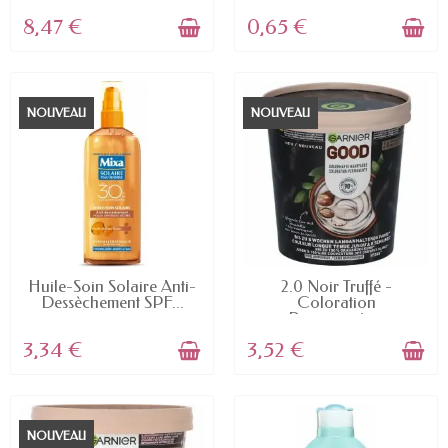
8,47 €
0,65 €
NOUVEAU
NOUVEAU
EN STOCK
EN STOCK
Huile-Soin Solaire Anti-
2.0 Noir Truffé -
Dessèchement SPF...
Coloration
Permanente...
3,34 €
3,52 €
NOUVEAU