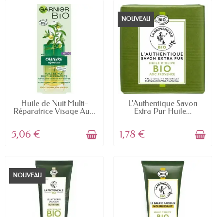
NOUVEAU
EN STOCK
EN STOCK
Huile de Nuit Multi-
L'Authentique Savon
Réparatrice Visage Au...
Extra Pur Huile...
5,06 €
1,78 €
NOUVEAU