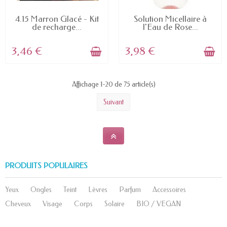
EN STOCK
EN STOCK
4.15 Marron Glacé - Kit
Solution Micellaire à
de recharge...
l'Eau de Rose...
3,46 €
3,98 €
Affichage 1-20 de 75 article(s)
Suivant
PRODUITS POPULAIRES
Yeux
Ongles
Teint
Lèvres
Parfum
Accessoires
Cheveux
Visage
Corps
Solaire
BIO / VEGAN