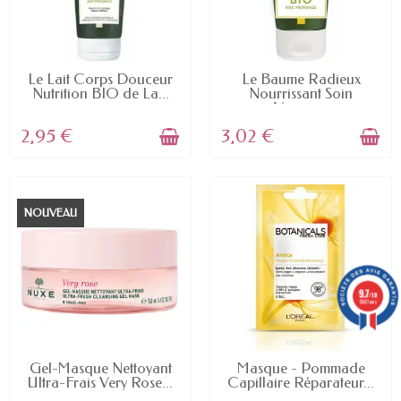
EN STOCK
EN STOCK
Le Lait Corps Douceur
Le Baume Radieux
Nutrition BIO de La...
Nourrissant Soin
Visage...
2,95 €
3,02 €
NOUVEAU
9.7
/10
5887 avis
EN STOCK
EN STOCK
Gel-Masque Nettoyant
Masque - Pommade
Ultra-Frais Very Rose...
Capillaire Réparateur...