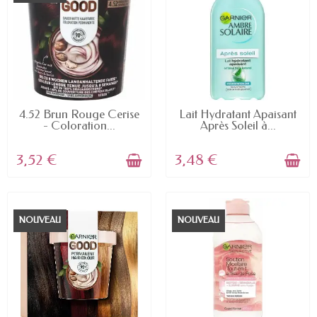
EN STOCK
EN STOCK
4.52 Brun Rouge Cerise
Lait Hydratant Apaisant
- Coloration...
Après Soleil à...
3,52 €
3,48 €
NOUVEAU
NOUVEAU