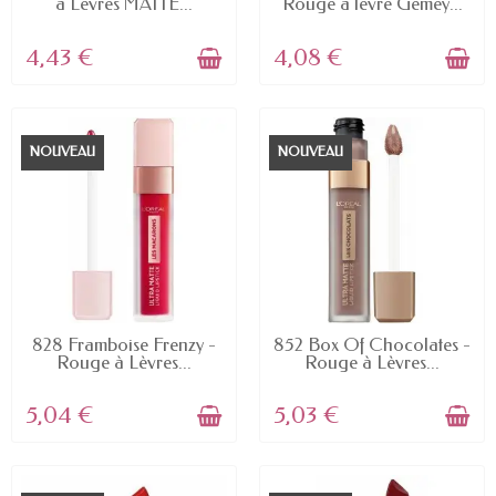
à Lèvres MATTE...
Rouge à lèvre Gemey...
4,43 €
4,08 €
NOUVEAU
NOUVEAU
EN STOCK
EN STOCK
828 Framboise Frenzy -
852 Box Of Chocolates -
Rouge à Lèvres...
Rouge à Lèvres...
5,04 €
5,03 €