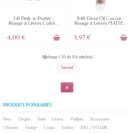
EN STOCK
EN STOCK
241 Pink-a-Porter -
848 Dose Of Cocoa -
Rouge à Lèvres Color...
Rouge à Lèvres MATTE...
4,00 €
3,97 €
Affichage 1-20 de 154 article(s)
Suivant
PRODUITS POPULAIRES
Yeux
Ongles
Teint
Lèvres
Parfum
Accessoires
Cheveux
Visage
Corps
Solaire
BIO / VEGAN