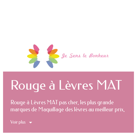
Rouge à Lèvres MAT
Rouge à Lèvres MAT pas cher, les plus grande
marques de Maquillage des lèvres au meilleur prix,
le Hard discount du maquillage de marque.
Voir plus
Maquillage pas cher, Maquillage Discount.
L'Oréal Paris, Gemey Maybelline, matte ink, superstay, color