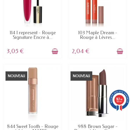
EN STOCK
EN STOCK
114 I represent - Rouge
103 Maple Dream -
Signature Encre à...
Rouge à Lèvres...
3,05 €
2,04 €
NOUVEAU
NOUVEAU
9.7
/10
5887 avis
EN STOCK
EN STOCK
844 Sweet Tooth - Rouge
988 Brown Sugar -