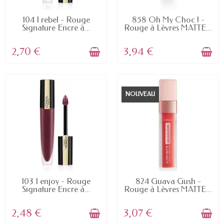
EN STOCK
EN STOCK
104 I rebel - Rouge
858 Oh My Choc ! -
Signature Encre à...
Rouge à Lèvres MATTE...
2,70 €
3,94 €
NOUVEAU
EN STOCK
EN STOCK
103 I enjoy - Rouge
824 Guava Gush -
Signature Encre à...
Rouge à Lèvres MATTE...
2,48 €
3,07 €