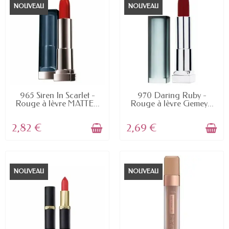
NOUVEAU
NOUVEAU
EN STOCK
EN STOCK
965 Siren In Scarlet -
970 Daring Ruby -
Rouge à lèvre MATTE...
Rouge à lèvre Gemey...
2,82 €
2,69 €
NOUVEAU
NOUVEAU