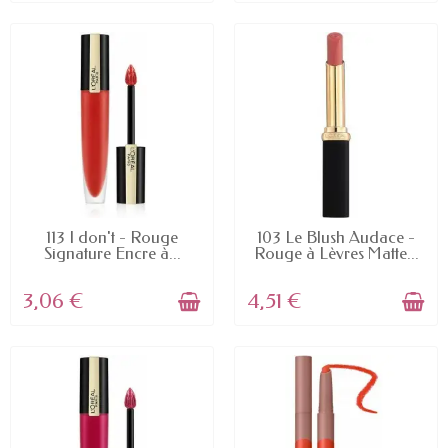
EN STOCK
EN STOCK
113 I don't - Rouge
103 Le Blush Audace -
Signature Encre à...
Rouge à Lèvres Matte...
3,06 €
4,51 €