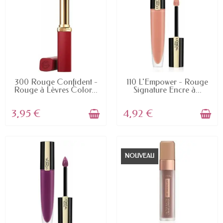
EN STOCK
EN STOCK
300 Rouge Confident -
110 L'Empower - Rouge
Rouge à Lèvres Color...
Signature Encre à...
3,95 €
4,92 €
NOUVEAU