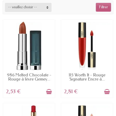
sensationnal et beaucoup d'autres modèles.
-- veuillez choisir --
Filtrer
EN STOCK
EN STOCK
986 Melted Chocolate -
115 Worth It - Rouge
Rouge à lèvre Gemey...
Signature Encre à...
2,53 €
2,81 €