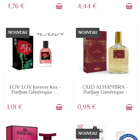
3,76 €
4,44 €
NOUVEAU
NOUVEAU
EN STOCK
EN STOCK
LOV LOV forever kiss -
OUD ALHAMBRA -
Parfum Générique -...
Parfum Générique -
Dupe -...
1,01 €
0,98 €
NOUVEAU