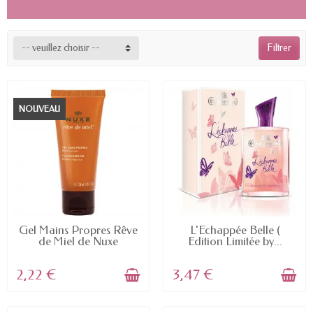
-- veuillez choisir --
Filtrer
NOUVEAU
EN STOCK
EN STOCK
Gel Mains Propres Rêve
L'Echappée Belle (
de Miel de Nuxe
Edition Limitée by...
2,22 €
3,47 €