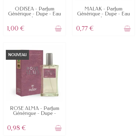
RUPTURE DE STOCK
RUPTURE DE STOCK
ODISEA - Parfum
MALAK - Parfum
Générique - Dupe - Eau
Générique - Dupe - Eau
de...
de...
1,00 €
0,77 €
NOUVEAU
RUPTURE DE STOCK
ROSE ALMA - Parfum
Générique - Dupe -
Eau...
0,98 €