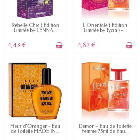
EN STOCK
EN STOCK
Rebelle Chic ( Edition
L'Orientale ( Edition
Limitée by LENNA...
Limitée by Tycia ) -...
4,43 €
4,87 €
EN STOCK
EN STOCK
Fleur d'Oranger - Eau
Démon - Eau de Toilette
de Toilette MADE IN...
Femme 75ml de Eau...