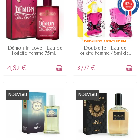
9.7
/10
5887 avis
DERNIERS ARTICLES EN
EN STOCK
STOCK
Démon In Love - Eau de
Double Je - Eau de
Toilette Femme 75ml...
Toilette Femme 48ml de...
4,82 €
3,97 €
NOUVEAU
NOUVEAU