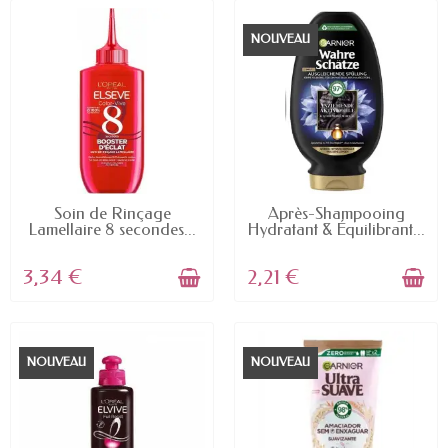
NOUVEAU
EN STOCK
EN STOCK
Soin de Rinçage
Après-Shampooing
Lamellaire 8 secondes...
Hydratant & Équilibrant...
3,34 €
2,21 €
NOUVEAU
NOUVEAU