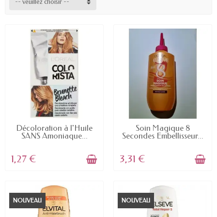
-- veuillez choisir --
EN STOCK
EN STOCK
Décoloration à l'Huile
Soin Magique 8
SANS Amoniaque...
Secondes Embellisseur...
1,27 €
3,31 €
NOUVEAU
NOUVEAU