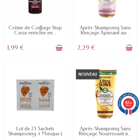
EN STOCK
EN STOCK
Crème de Coiffage Stop
Après-Shampoing Sans
Casse enrichie en...
Rinçage Apaisant au...
1,99 €
2,29 €
NOUVEAU
9.7
/10
5887 avis
EN STOCK
EN STOCK
Lot de 25 Sachets
Après-Shampoing Sans
Shampooing + Masque (
Rinçage Nourrissant à...
2...