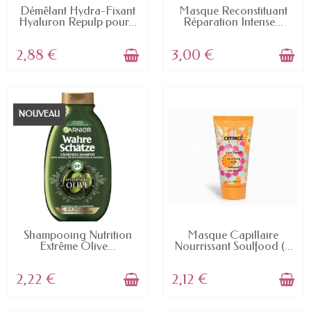
EN STOCK
EN STOCK
Démêlant Hydra-Fixant
Masque Reconstituant
Hyaluron Repulp pour...
Réparation Intense...
2,88 €
3,00 €
NOUVEAU
EN STOCK
EN STOCK
Shampooing Nutrition
Masque Capillaire
Extrême Olive...
Nourrissant Soulfood (...
2,22 €
2,12 €