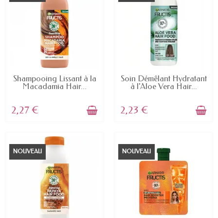
EN STOCK
EN STOCK
Shampooing Lissant à la
Soin Démêlant Hydratant
Macadamia Hair...
à l'Aloe Vera Hair...
2,27 €
2,23 €
NOUVEAU
NOUVEAU