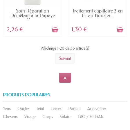
EN STOCK
EN STOCK
Soin Réparation
Traitement capillaire 3 en
Démêlant à la Papaye
1 Hair Booster...
Hair...
2,26 €
1,30 €
Affichage 1-20 de 56 article(s)
Suivant
PRODUITS POPULAIRES
Yeux
Ongles
Teint
Lèvres
Parfum
Accessoires
Cheveux
Visage
Corps
Solaire
BIO / VEGAN