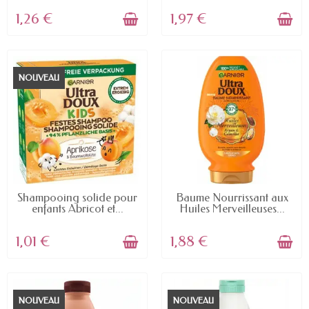
1,26 €
1,97 €
NOUVEAU
EN STOCK
EN STOCK
Shampooing solide pour
Baume Nourrissant aux
enfants Abricot et...
Huiles Merveilleuses...
1,01 €
1,88 €
NOUVEAU
NOUVEAU