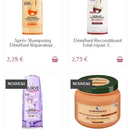
EN STOCK
EN STOCK
Après-Shampoing
Démêlant Reconstituant
Démêlant Réparateur...
Total repair 5...
2,28 €
2,75 €
NOUVEAU
NOUVEAU