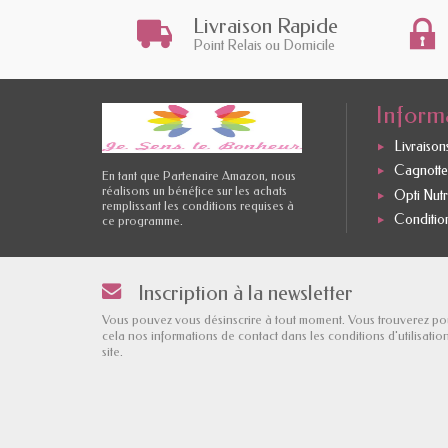
Livraison Rapide
Point Relais ou Domicile
Inform
Livraisons
Cagnotte 
En tant que Partenaire Amazon, nous
réalisons un bénéfice sur les achats
Opti Nutr
remplissant les conditions requises à
Conditio
ce programme.
Inscription à la newsletter
Vous pouvez vous désinscrire à tout moment. Vous trouverez po
cela nos informations de contact dans les conditions d'utilisatio
site.