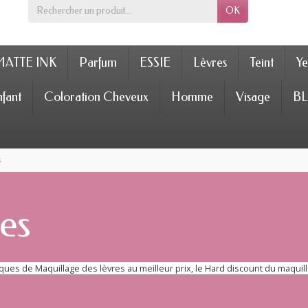
OK
MATTE INK
Parfum
ESSIE
Lèvres
Teint
Ye
fant
Coloration Cheveux
Homme
Visage
BL
s
es
ques de Maquillage des lèvres au meilleur prix, le Hard discount du maqui