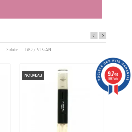
Solaire
BIO / VEGAN
9.7
/10
NOUVEAU
NOUVE
5887 avis