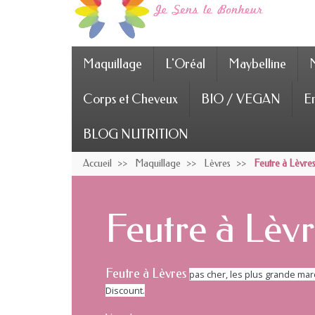
Maquillage
L'Oréal
Maybelline
Corps et Cheveux
BIO / VEGAN
En
BLOG NUTRITION
Accueil
Maquillage
Lèvres
Feutre à Lèvre
Feutre à Lèvr
Feutre à Lèvres
pas cher, les plus grande mar
Discount.