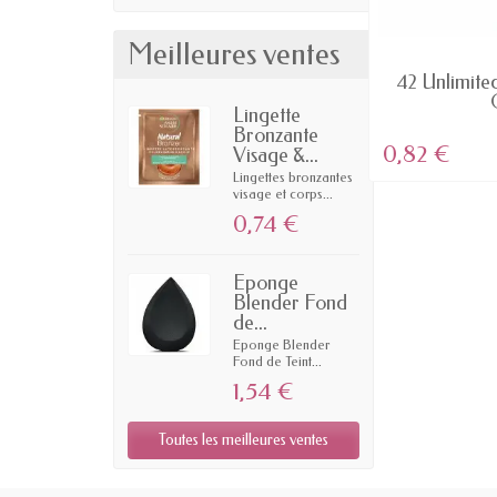
Meilleures ventes
EN STOCK
Rebellion - Rouge à lèvre MAT
42 Unlimited
Color Riche...
Lingette
Bronzante
5,05 €
0,82 €
Visage &...
Lingettes bronzantes
visage et corps...
0,74 €
Eponge
Blender Fond
de...
Eponge Blender
Fond de Teint...
1,54 €
Toutes les meilleures ventes