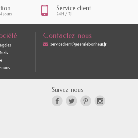
ction
Service client
14 jours
24H / 7J
ociété
Contactez-nous
serviceclient@jesenslebonheur.fr
légales
Deals
te
-nous
Suivez-nous