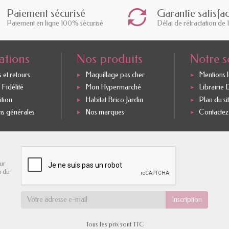
Paiement sécurisé
Garantie satisfa
Paiement en ligne 100% sécurisé
Délai de rétractation de 
ations
Nos produits
Notre s
 et retours
Maquillage pas cher
Mentions 
Fidélité
Mon Hypermarché
Librairie 
ition
Habitat Brico Jardin
Plan du si
ns générales
Nos marques
Contactez
ur
n du
Tous les prix sont TTC