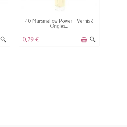
EN STOCK
D
40 Marsmallow Power - Vernis à
233 Bo
Ongles...
0,79 €
5,15 €