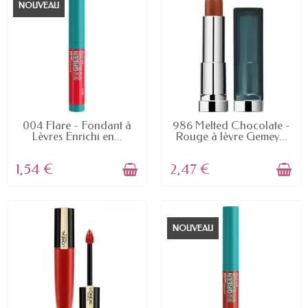
NOUVEAU
EN STOCK
EN STOCK
004 Flare - Fondant à
986 Melted Chocolate -
Lèvres Enrichi en...
Rouge à lèvre Gemey...
1,54 €
2,47 €
NOUVEAU