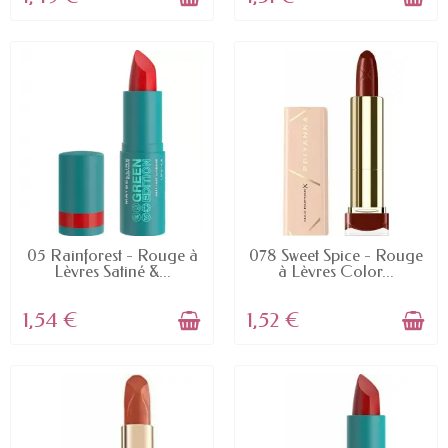
EN STOCK
EN STOCK
05 Rainforest - Rouge à
078 Sweet Spice - Rouge
Lèvres Satiné &...
à Lèvres Color...
1,54 €
1,52 €