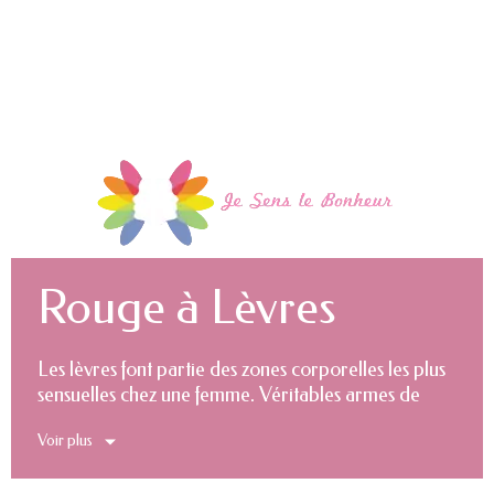
Rouge à Lèvres
Les lèvres font partie des zones corporelles les plus
sensuelles chez une femme. Véritables armes de
séduction quand elles sont bien maquillées, ou
Voir plus
encore moyens de mettre en lumière la beauté
féminine, elles méritent dans tous les cas une