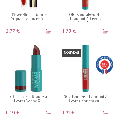
EN STOCK
EN STOCK
115 Worth It - Rouge
010 Sandalwood -
Signature Encre à...
Fondant à Lèvres
Enrichi...
2,77 €
1,55 €
NOUVEAU
9.7
/10
5887 avis
EN STOCK
EN STOCK
01 Ecliptic - Rouge à
002 Bonfire - Fondant à
Lèvres Satiné &...
Lèvres Enrichi en...
1,49 €
1,51 €