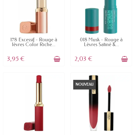
EN STOCK
EN STOCK
178 Excessif - Rouge à
018 Musk - Rouge à
lèvres Color Riche...
Lèvres Satiné &...
3,95 €
2,03 €
NOUVEAU