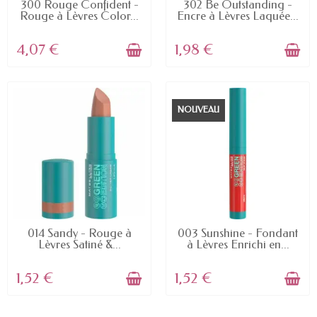
EN STOCK
EN STOCK
300 Rouge Confident -
302 Be Outstanding -
Rouge à Lèvres Color...
Encre à Lèvres Laquée...
4,07 €
1,98 €
NOUVEAU
EN STOCK
EN STOCK
014 Sandy - Rouge à
003 Sunshine - Fondant
Lèvres Satiné &...
à Lèvres Enrichi en...
1,52 €
1,52 €