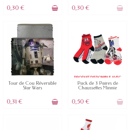
0,30 €
0,30 €
PRODUIT DISPONIBLE AVEC
EN STOCK
D'AUTRES OPTIONS
Tour de Cou Réversible
Pack de 3 Paires de
Star Wars
Chaussettes Minnie
0,31 €
0,50 €