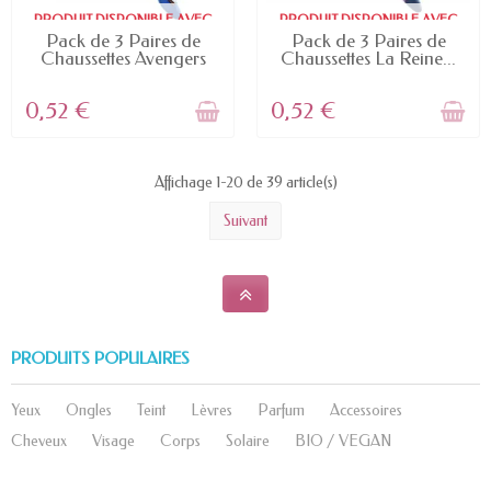
PRODUIT DISPONIBLE AVEC
PRODUIT DISPONIBLE AVEC
D'AUTRES OPTIONS
D'AUTRES OPTIONS
Pack de 3 Paires de
Pack de 3 Paires de
Chaussettes Avengers
Chaussettes La Reine...
0,52 €
0,52 €
Affichage 1-20 de 39 article(s)
Suivant
PRODUITS POPULAIRES
Yeux
Ongles
Teint
Lèvres
Parfum
Accessoires
Cheveux
Visage
Corps
Solaire
BIO / VEGAN