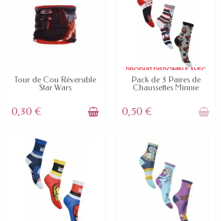
PRODUIT DISPONIBLE AVEC
EN STOCK
D'AUTRES OPTIONS
Tour de Cou Réversible
Pack de 3 Paires de
Star Wars
Chaussettes Minnie
0,30 €
0,50 €