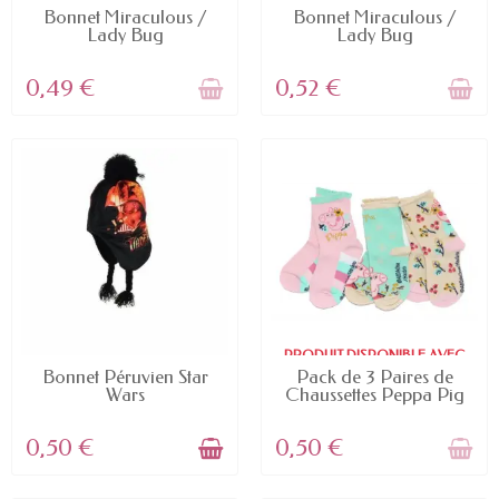
D'AUTRES OPTIONS
D'AUTRES OPTIONS
Bonnet Miraculous /
Bonnet Miraculous /
Lady Bug
Lady Bug
0,49 €
0,52 €
PRODUIT DISPONIBLE AVEC
EN STOCK
D'AUTRES OPTIONS
Bonnet Péruvien Star
Pack de 3 Paires de
Wars
Chaussettes Peppa Pig
0,50 €
0,50 €