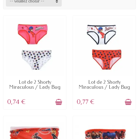
-- veuillez choisir --
EN STOCK
EN STOCK
Lot de 2 Shorty
Lot de 2 Shorty
Miraculous / Lady Bug
Miraculous / Lady Bug
0,74 €
0,77 €