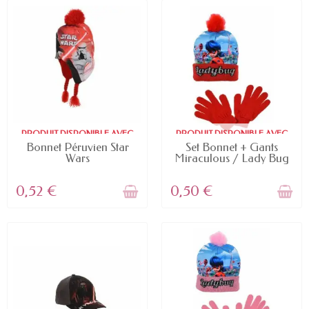
PRODUIT DISPONIBLE AVEC
PRODUIT DISPONIBLE AVEC
D'AUTRES OPTIONS
D'AUTRES OPTIONS
Bonnet Péruvien Star
Set Bonnet + Gants
Wars
Miraculous / Lady Bug
0,52 €
0,50 €