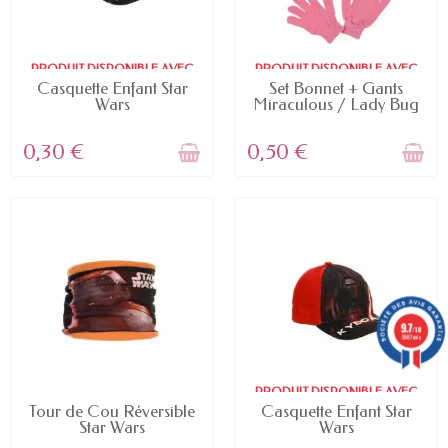
PRODUIT DISPONIBLE AVEC
PRODUIT DISPONIBLE AVEC
D'AUTRES OPTIONS
D'AUTRES OPTIONS
Casquette Enfant Star
Set Bonnet + Gants
Wars
Miraculous / Lady Bug
0,30 €
0,50 €
9.7
/10
5887 avis
PRODUIT DISPONIBLE AVEC
EN STOCK
D'AUTRES OPTIONS
Tour de Cou Réversible
Casquette Enfant Star
Star Wars
Wars