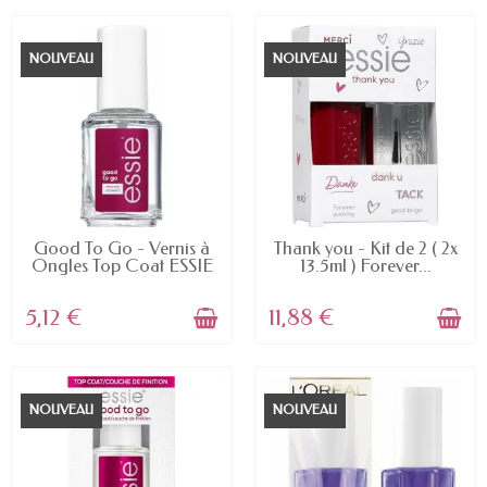
NOUVEAU
NOUVEAU
EN STOCK
EN STOCK
Good To Go - Vernis à
Thank you - Kit de 2 ( 2x
Ongles Top Coat ESSIE
13.5ml ) Forever...
5,12 €
11,88 €
NOUVEAU
NOUVEAU