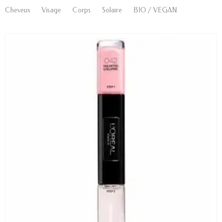
Cheveux
Visage
Corps
Solaire
BIO / VEGAN