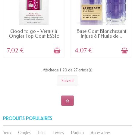
EN STOCK
EN STOCK
Good to go - Vernis à
Base Coat Blanchissant
Ongles Top Coat ESSIE
Infusé à l'Huile de...
7,02 €
4,07 €
Affichage 1-20 de 27 article(s)
Suivant
PRODUITS POPULAIRES
Yeux
Ongles
Teint
Lèvres
Parfum
Accessoires