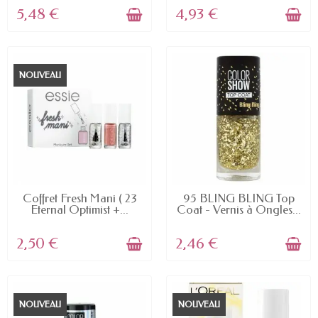
5,48 €
4,93 €
NOUVEAU
EN STOCK
EN STOCK
Coffret Fresh Mani ( 23
95 BLING BLING Top
Eternal Optimist +...
Coat - Vernis à Ongles...
2,50 €
2,46 €
NOUVEAU
NOUVEAU