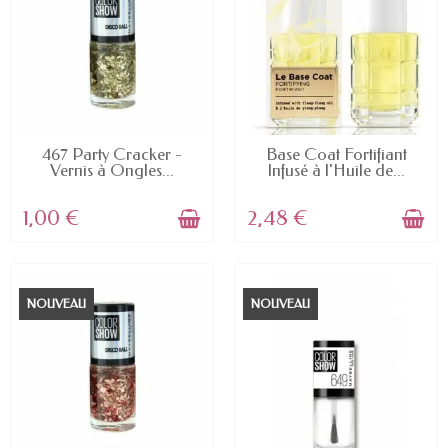
EN STOCK
EN STOCK
467 Party Cracker -
Base Coat Fortifiant
Vernis à Ongles...
Infusé à l'Huile de...
1,00 €
2,48 €
NOUVEAU
NOUVEAU