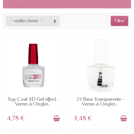
-- veuillez choisir --
Filtrer
EN STOCK
EN STOCK
Top Coat 3D Gel effect -
25 Base Transparente -
Vernis à Ongles...
Vernis à Ongles...
4,78 €
3,48 €