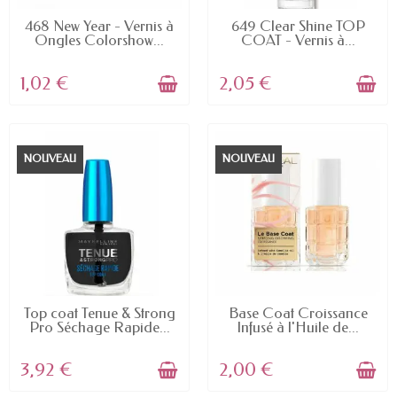
EN STOCK
EN STOCK
468 New Year - Vernis à
649 Clear Shine TOP
Ongles Colorshow...
COAT - Vernis à...
1,02 €
2,05 €
NOUVEAU
NOUVEAU
EN STOCK
EN STOCK
Top coat Tenue & Strong
Base Coat Croissance
Pro Séchage Rapide...
Infusé à l'Huile de...
3,92 €
2,00 €