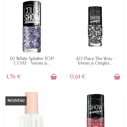
EN STOCK
EN STOCK
02 White Splatter TOP
422 Pave The Way -
COAT - Vernis à...
Vernis à Ongles...
1,76 €
0,61 €
NOUVEAU