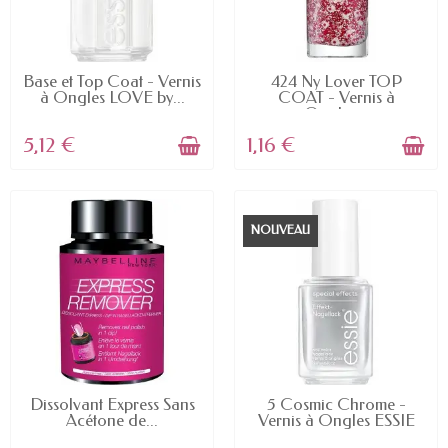
EN STOCK
EN STOCK
Base et Top Coat - Vernis
424 Ny Lover TOP
à Ongles LOVE by...
COAT - Vernis à
Ongles...
5,12 €
1,16 €
NOUVEAU
EN STOCK
EN STOCK
Dissolvant Express Sans
5 Cosmic Chrome -
Acétone de...
Vernis à Ongles ESSIE