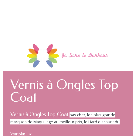
Vernis à Ongles Top
Coat
Vernis à Ongles Top Coat
pas cher, les plus grande
marques de Maquillage au meilleur prix, le Hard discount du
maquillage de marque. Maquillage pas cher, Maquillage
Voir plus
Discount.