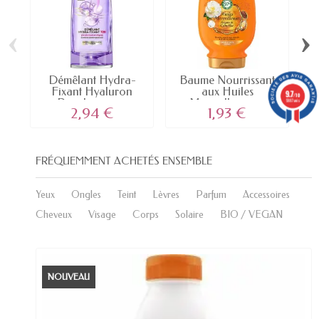
‹
›
Démêlant Hydra-
Baume Nourrissant
Fixant Hyaluron
aux Huiles
9.7
/10
Repulp pour...
Merveilleuses...
5887 avis
2,94 €
1,93 €
FRÉQUEMMENT ACHETÉS ENSEMBLE
Yeux
Ongles
Teint
Lèvres
Parfum
Accessoires
Cheveux
Visage
Corps
Solaire
BIO / VEGAN
NOUVEAU