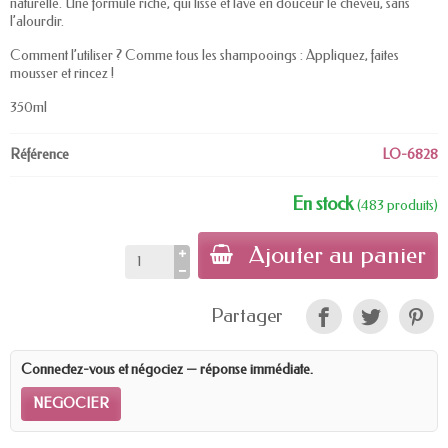
naturelle. Une formule riche, qui lisse et lave en douceur le cheveu, sans
l’alourdir.
Comment l’utiliser ? Comme tous les shampooings : Appliquez, faites
mousser et rincez !
350ml
Référence
LO-6828
En stock
(483 produits)
Ajouter au panier
Partager
Connectez-vous et négociez — réponse immédiate.
NEGOCIER