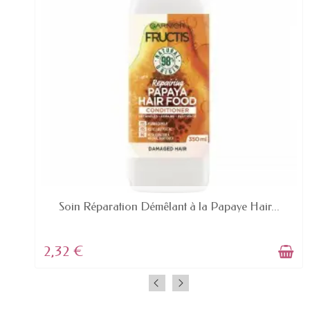
EN STOCK
Soin Réparation Démêlant à la Papaye Hair...
2,32 €