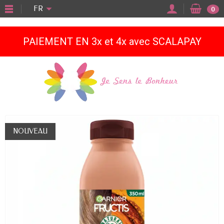
"
FR
0
PAIEMENT EN 3x et 4x avec SCALAPAY
NOUVEAU