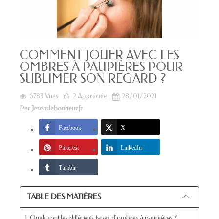
COMMENT JOUER AVEC LES
OMBRES À PAUPIÈRES POUR
SUBLIMER SON REGARD ?
6783 Vues
2
Appréciée
28/01/2021
Par
Jesenslebonheur.fr
Facebook
X
Pinterest
LinkedIn
Tumblr
TABLE DES MATIÈRES
1. Quels sont les différents types d’ombres à paupières ?