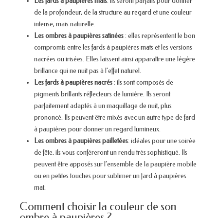
Les fards à paupières mats
: ils seront parfaits pour donner
de la profondeur, de la structure au regard et une couleur
intense, mais naturelle.
Les ombres à paupières satinées
: elles représentent le bon
compromis entre les fards à paupières mats et les versions
nacrées ou irisées. Elles laissent ainsi apparaître une légère
brillance qui ne nuit pas à l’effet naturel.
Les fards à paupières nacrés
: ils sont composés de
pigments brillants réflecteurs de lumière. Ils seront
parfaitement adaptés à un maquillage de nuit, plus
prononcé. Ils peuvent être mixés avec un autre type de fard
à paupières pour donner un regard lumineux.
Les ombres à paupières pailletées
: idéales pour une soirée
de fête, ils vous conféreront un rendu très sophistiqué. Ils
peuvent être apposés sur l’ensemble de la paupière mobile
ou en petites touches pour sublimer un fard à paupières
mat.
Comment choisir la couleur de son
ombre à paupières ?