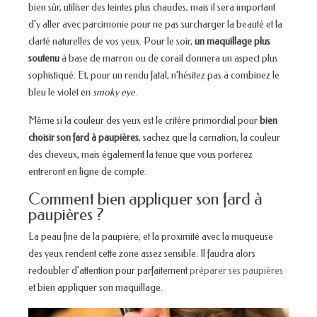
bien sûr, utiliser des teintes plus chaudes, mais il sera important
d’y aller avec parcimonie pour ne pas surcharger la beauté et la
clarté naturelles de vos yeux. Pour le soir,
un maquillage plus
soutenu
à base de marron ou de corail donnera un aspect plus
sophistiqué. Et, pour un rendu fatal, n’hésitez pas à combinez le
bleu le violet en
smoky eye
.
Même si la couleur des yeux est le critère primordial pour
bien
choisir son fard à paupières
, sachez que la carnation, la couleur
des cheveux, mais également la tenue que vous porterez
entreront en ligne de compte.
Comment bien appliquer son fard à
paupières ?
La peau fine de la paupière, et la proximité avec la muqueuse
des yeux rendent cette zone assez sensible. Il faudra alors
redoubler d’attention pour parfaitement
préparer ses paupières
et bien appliquer son maquillage.