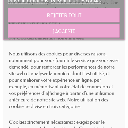
Plus d'informations
Personnaliser les cookies
contrôlons pas et que nous n'avons pas autorisés. Par
exemple, si vous consultez une page web affichée en
REJETER TOUT
tant que lien depuis notre site, un cookie peut être
placé par cette page web.
J'ACCEPTE
9.4 Cookies utilisés sur notre site web
Nous utilisons des cookies pour diverses raisons,
notamment pour vous fournir le service que vous avez
demandé, pour renforcer les performances de notre
site web et analyser la manière dont il est utilisé, et
pour améliorer votre expérience en ligne, par
exemple, en mémorisant votre état de connexion et
vos préférences d'affichage à partir d'une utilisation
antérieure de notre site web. Notre utilisation des
cookies se divise en trois catégories.
Cookies strictement nécessaires : exigés pour le