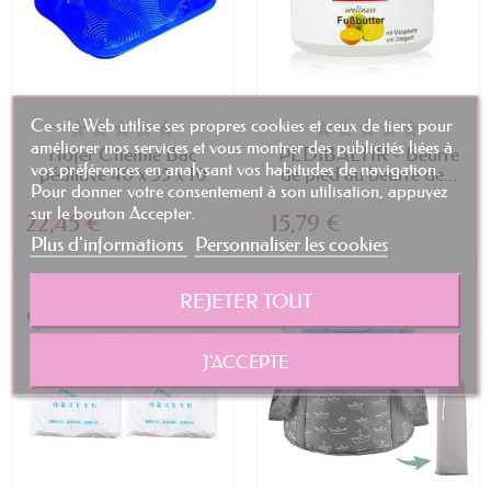
Adoucissement de la Peau :
Les
ingrédients apaisants adoucissent la
peau rugueuse et sèche, la laissant
Ce site Web utilise ses propres cookies et ceux de tiers pour
douce et soyeuse.
améliorer nos services et vous montrer des publicités liées à
Höfer Chemie Bac
PEDIBAEHR - Beurre
Soin du Stress :
Profitez d'un
vos préférences en analysant vos habitudes de navigation.
pédiluve 40 x 55 x 10
de pied au beurre de...
Pour donner votre consentement à son utilisation, appuyez
moment de détente totale, libérant le
cm
sur le bouton Accepter.
22,45 €
15,79 €
stress et les tensions accumulées
Plus d'informations
Personnaliser les cookies
dans tout le corps.
REJETER TOUT
Nos bains de pied sont conçus pour
favorite_border
favorite_border
vous offrir ces bienfaits et bien plus
J'ACCEPTE
encore.
Comment Utiliser nos Bains de Pied
Profitez de nos bains de pied en suivant