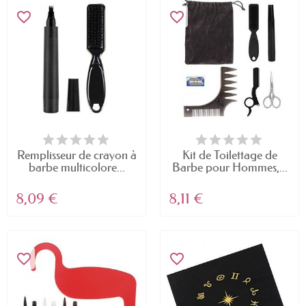
favorite_border
favorite_border
Remplisseur de crayon à
Kit de Toilettage de
barbe multicolore...
Barbe pour Hommes,...
8,09 €
8,11 €
favorite_border
favorite_border