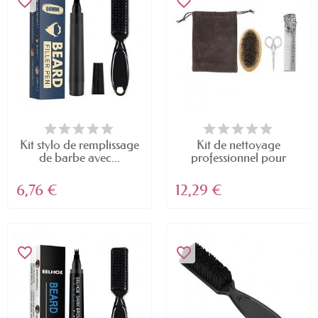
favorite_border
favorite_border
Kit stylo de remplissage
Kit de nettoyage
de barbe avec...
professionnel pour
barbe...
6,76 €
12,29 €
favorite_border
favorite_border