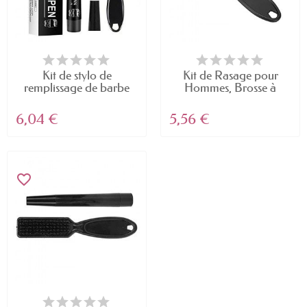
Kit de stylo de
Kit de Rasage pour
remplissage de barbe
Hommes, Brosse à
à...
Barbe...
6,04 €
5,56 €
favorite_border