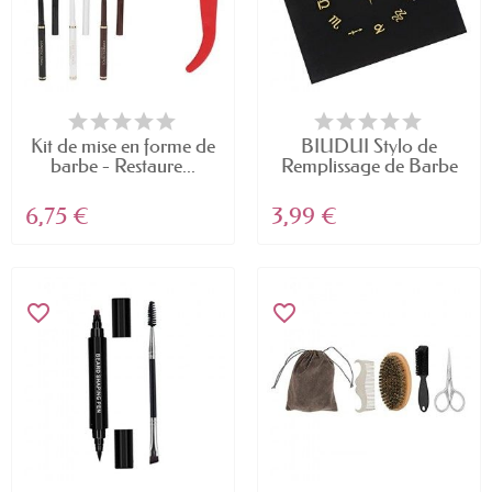
Kit de mise en forme de
BIUDUI Stylo de
barbe - Restaure...
Remplissage de Barbe
pour...
6,75 €
3,99 €
favorite_border
favorite_border