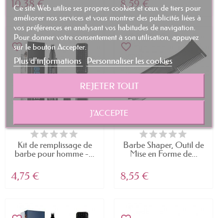
10,38 €
8,59 €
Ce site Web utilise ses propres cookies et ceux de tiers pour
améliorer nos services et vous montrer des publicités liées à
vos préférences en analysant vos habitudes de navigation.
Pour donner votre consentement à son utilisation, appuyez
favorite_border
favorite_border
sur le bouton Accepter.
Plus d'informations
Personnaliser les cookies
REJETER TOUT
J'ACCEPTE
Kit de remplissage de
Barbe Shaper, Outil de
barbe pour homme -...
Mise en Forme de...
4,75 €
8,55 €