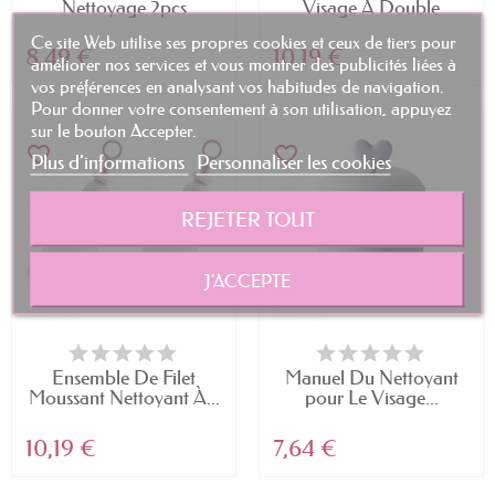
Nettoyage 2pcs
Visage À Double
Bubble...
Couche
Ce site Web utilise ses propres cookies et ceux de tiers pour
8,49 €
10,19 €
améliorer nos services et vous montrer des publicités liées à
vos préférences en analysant vos habitudes de navigation.
Pour donner votre consentement à son utilisation, appuyez
sur le bouton Accepter.
favorite_border
favorite_border
Plus d'informations
Personnaliser les cookies
REJETER TOUT
J'ACCEPTE
Ensemble De Filet
Manuel Du Nettoyant
Moussant Nettoyant À...
pour Le Visage...
10,19 €
7,64 €