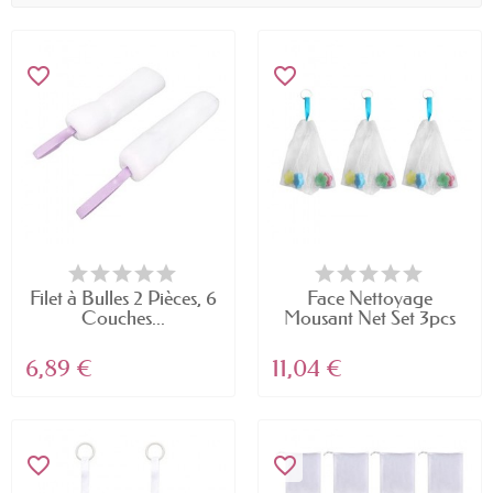
favorite_border
favorite_border
Filet à Bulles 2 Pièces, 6
Face Nettoyage
Couches...
Mousant Net Set 3pcs
Mesh...
6,89 €
11,04 €
favorite_border
favorite_border