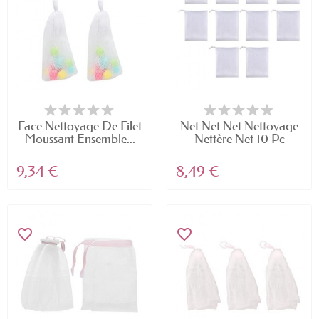
Face Nettoyage De Filet
Net Net Net Nettoyage
Moussant Ensemble...
Nettère Net 10 Pc
9,34 €
8,49 €
favorite_border
favorite_border