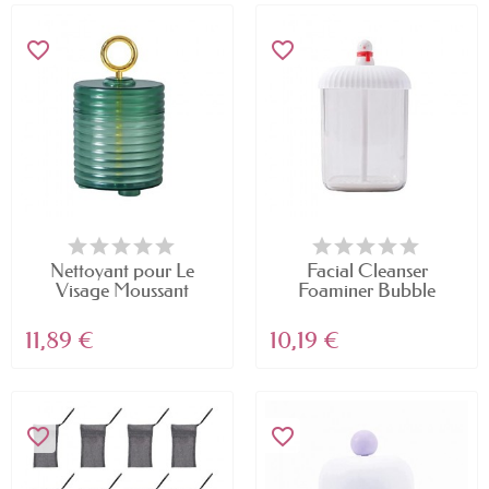
favorite_border
favorite_border
Nettoyant pour Le
Facial Cleanser
Visage Moussant
Foaminer Bubble
Manuel...
Maker...
11,89 €
10,19 €
favorite_border
favorite_border