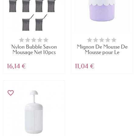
Nylon Bubble Savon
Mignon De Mousse De
Mousage Net 10pcs
Mousse pour Le
Face...
Visage...
16,14 €
11,04 €
favorite_border