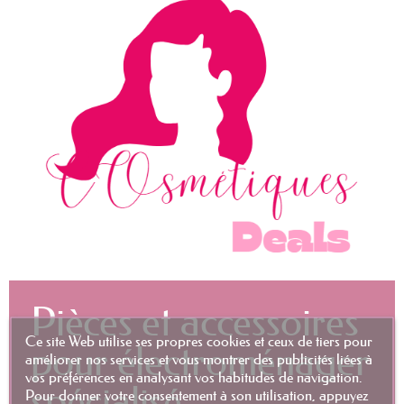
Pièces et accessoires
Ce site Web utilise ses propres cookies et ceux de tiers pour
pour électroménager
améliorer nos services et vous montrer des publicités liées à
vos préférences en analysant vos habitudes de navigation.
spécialisé
Pour donner votre consentement à son utilisation, appuyez