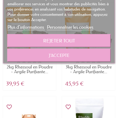
améliorer nos services et vous montrer des publicités liées à
vos préférences en analysant vos habitudes de navigation.
favorite_border
favorite_border
Pour donner votre consentement à son utilisation, appuyez
sur le bouton Accepter.
Plus d'informations
Personnaliser les cookies
REJETER TOUT
J'ACCEPTE
2kg Rhassoul en Poudre
3kg Rhassoul en Poudre
- Argile Purifiante...
- Argile Purifiante...
39,95 €
45,95 €
favorite_border
favorite_border