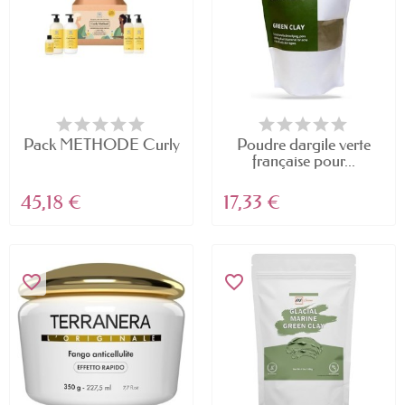
Pack METHODE Curly
Poudre dargile verte
française pour...
45,18 €
17,33 €
favorite_border
favorite_border