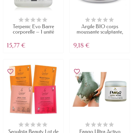
Terpenic Evo Barre
Argile BIO corps
corporelle – 1 unité
moussante sculptante,
200 ml
15,77 €
9,18 €
favorite_border
favorite_border
Seoulista Beauty Lot de
Fango Ultra Activo