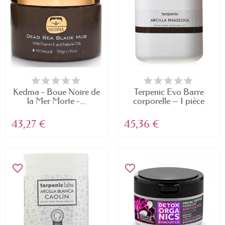
Kedma - Boue Noire de
Terpenic Evo Barre
la Mer Morte -...
corporelle – 1 pièce
43,27 €
45,36 €
favorite_border
favorite_border