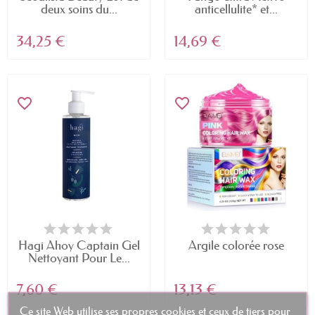
deux soins du...
anticellulite* et...
34,25 €
14,69 €
favorite_border
favorite_border
Hagi Ahoy Captain Gel
Argile colorée rose
Nettoyant Pour Le...
7,60 €
13,13 €
Ce site Web utilise ses propres cookies et ceux de tiers pour