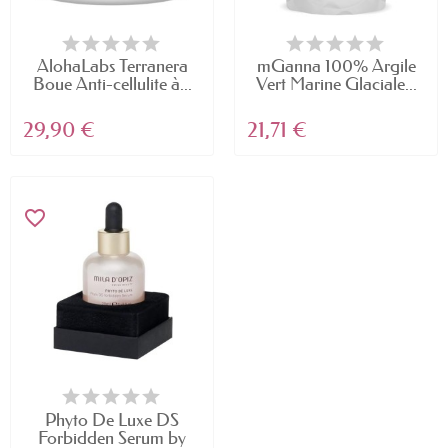
AlohaLabs Terranera
mGanna 100% Argile
Boue Anti-cellulite à...
Vert Marine Glaciale...
29,90 €
21,71 €
favorite_border
Phyto De Luxe DS
Forbidden Serum by