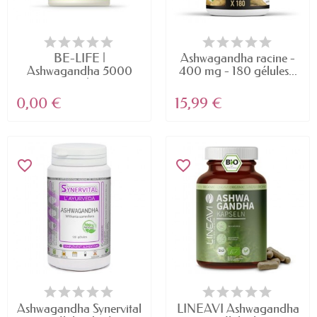
BE-LIFE |
Ashwagandha racine -
Ashwagandha 5000
400 mg - 180 gélules...
BIO |...
0,00 €
15,99 €
favorite_border
favorite_border
Ashwagandha Synervital
LINEAVI Ashwagandha