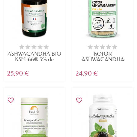
ASHWAGANDHA BIO
KOTOR
KSM-66® 5% de
ASHWAGANDHA
Withanolides
KSM-66 – Anti-stress...
25,90 €
24,90 €
favorite_border
favorite_border