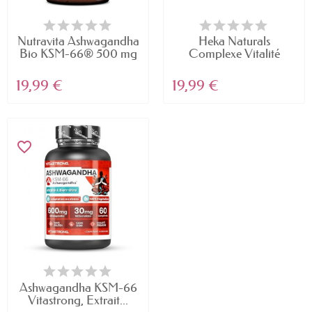
Nutravita Ashwagandha
Heka Naturals
Bio KSM-66® 500 mg
Complexe Vitalité
–...
Masculine...
19,99 €
19,99 €
favorite_border
Ashwagandha KSM-66
Vitastrong, Extrait...