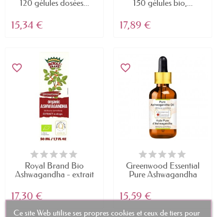
120 gélules dosées...
150 gélules bio,...
15,34 €
17,89 €
favorite_border
favorite_border
Royal Brand Bio
Greenwood Essential
Ashwagandha - extrait
Pure Ashwagandha
en...
Oil...
17,30 €
15,59 €
Ce site Web utilise ses propres cookies et ceux de tiers pour