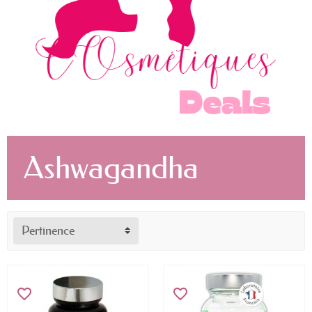
Ashwagandha
Pertinence
favorite_border
favorite_border