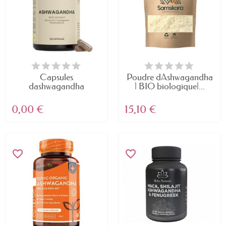
Capsules
Poudre dAshwagandha
dashwagandha
| BIO biologique|...
0,00 €
15,10 €
favorite_border
favorite_border