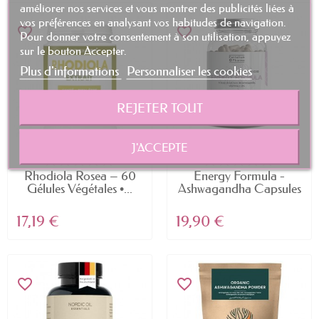
améliorer nos services et vous montrer des publicités liées à
vos préférences en analysant vos habitudes de navigation.
favorite_border
favorite_border
Pour donner votre consentement à son utilisation, appuyez
sur le bouton Accepter.
Plus d'informations
Personnaliser les cookies
REJETER TOUT
J'ACCEPTE
Rhodiola Rosea – 60
Energy Formula -
Gélules Végétales •...
Ashwagandha Capsules
-...
17,19 €
19,90 €
favorite_border
favorite_border