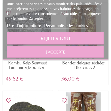
améliorer nos services et vous montrer des publicités liées à
vos préférences en analysant vos habitudes de navigation.
favorite_border
favorite_border
Pour donner votre consentement à son utilisation, appuyez
sur le bouton Accepter.
Plus d'informations
Personnaliser les cookies
REJETER TOUT
J'ACCEPTE
Kombu Kelp Seaweed
Bandes dalgues séchées
Laminaria Japonica...
- Bio, crues 2
49,82 €
36,00 €
favorite_border
favorite_border