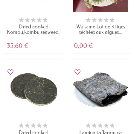
Dried cooked
Wakame Lot de 3 tiges
Kombu,kombu,seaweed,kelp...
séchées aux algues...
35,60 €
0,00 €
favorite_border
favorite_border
Dried cooked
Laminaria Japonica