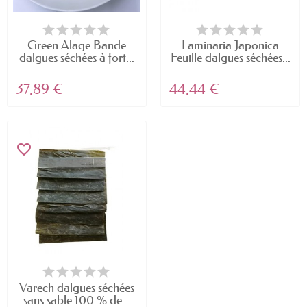
Green Alage Bande
Laminaria Japonica
dalgues séchées à fort...
Feuille dalgues séchées...
37,89 €
44,44 €
favorite_border
Varech dalgues séchées
sans sable 100 % de...