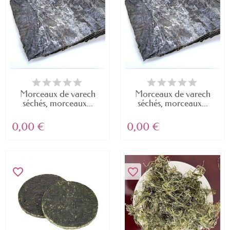
Morceaux de varech
Morceaux de varech
séchés, morceaux...
séchés, morceaux...
0,00 €
0,00 €
favorite_border
favorite_border