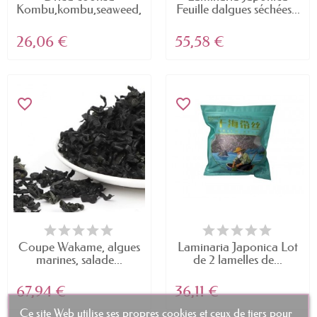
Kombu,kombu,seaweed,kelp...
Feuille dalgues séchées...
26,06 €
55,58 €
favorite_border
favorite_border
Coupe Wakame, algues
Laminaria Japonica Lot
marines, salade...
de 2 lamelles de...
67,94 €
36,11 €
Ce site Web utilise ses propres cookies et ceux de tiers pour