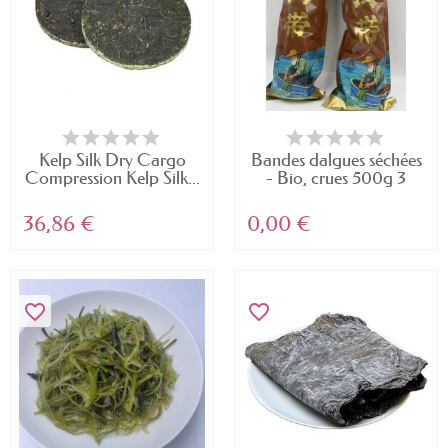
Kelp Silk Dry Cargo
Bandes dalgues séchées
Compression Kelp Silk...
- Bio, crues 500g 3
36,86 €
0,00 €
favorite_border
favorite_border