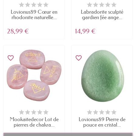
Lovionus89 Cœur en
Labradorite sculpté
rhodonite naturelle...
gardien fée ange...
28,99 €
14,99 €
favorite_border
favorite_border
Mookaitedecor Lot de
Lovionus89 Pierre de
pierres de chakra...
pouce en cristal...