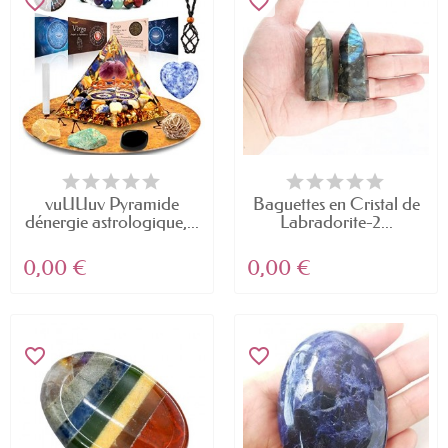
favorite_border
favorite_border
vuUUuv Pyramide
Baguettes en Cristal de
dénergie astrologique,...
Labradorite-2...
0,00 €
0,00 €
favorite_border
favorite_border