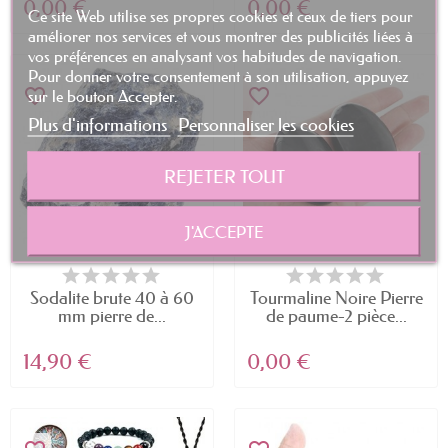
0,00 €
0,00 €
Ce site Web utilise ses propres cookies et ceux de tiers pour
améliorer nos services et vous montrer des publicités liées à
vos préférences en analysant vos habitudes de navigation.
Pour donner votre consentement à son utilisation, appuyez
favorite_border
favorite_border
sur le bouton Accepter.
Plus d'informations
Personnaliser les cookies
REJETER TOUT
J'ACCEPTE
Sodalite brute 40 à 60
Tourmaline Noire Pierre
mm pierre de...
de paume-2 pièce...
14,90 €
0,00 €