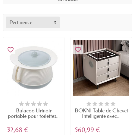
Pertinence
favorite_border
favorite_border
Balacoo Urinoir
BOKNI Table de Chevet
portable pour toilettes...
Intelligente avec...
32,68 €
560,99 €