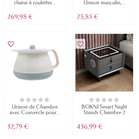
chaise à roulettes...
Urinoir masculin,...
269,98 €
25,85 €
favorite_border
favorite_border
Urinoir de Chambre
BOKNI Smart Night
avec Couvercle pour...
Stands Chambre 2
tiroirs...
32,79 €
436,99 €