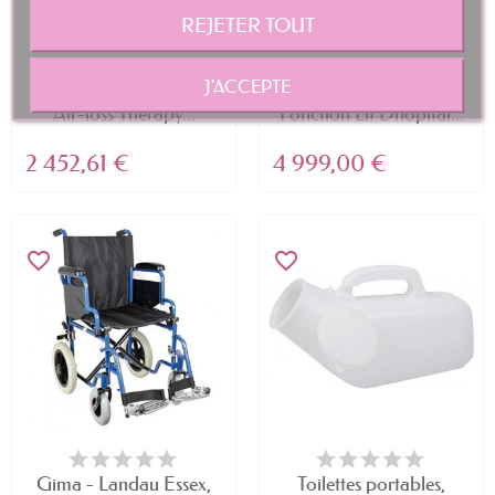
REJETER TOUT
J'ACCEPTE
Medline Supra faible
LANGTAOSHA 5
Air-loss Therapy...
Fonction Lit Dhôpital...
2 452,61 €
4 999,00 €
favorite_border
favorite_border
Gima - Landau Essex,
Toilettes portables,