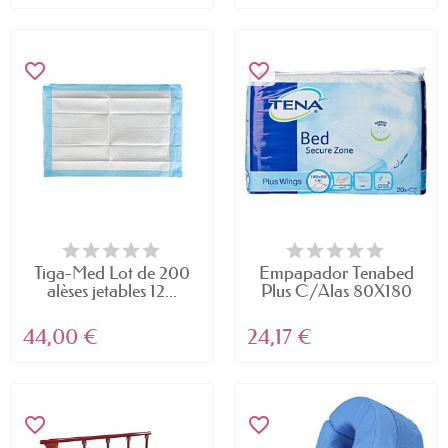
favorite_border
favorite_border
Tiga-Med Lot de 200
Empapador Tenabed
alèses jetables 12...
Plus C/Alas 80X180
20U
44,00 €
24,17 €
favorite_border
favorite_border