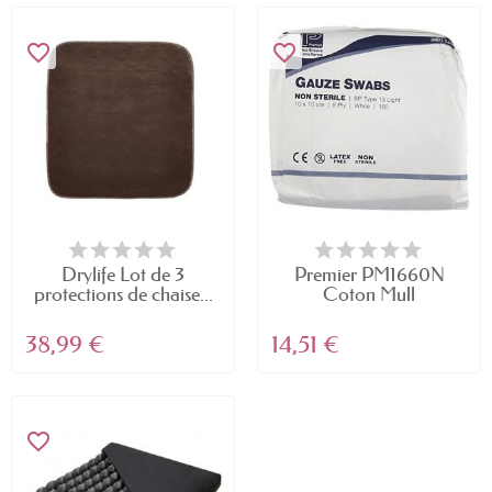
favorite_border
favorite_border
Drylife Lot de 3
Premier PM1660N
protections de chaise...
Coton Mull
Compresses,...
38,99 €
14,51 €
favorite_border