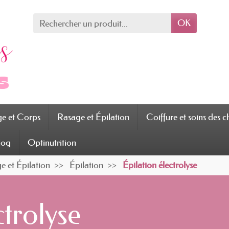
OK
ge et Corps
Rasage et Épilation
Coiffure et soins des 
log
Optinutrition
e et Épilation
Épilation
Épilation électrolyse
ctrolyse