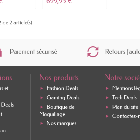
€
699,95 €
 de 2 article(s)
Paiement sécurisé
Retours facil
ions
Nos produits
Notre socié
ns et
Fashion Deals
Mentions lé
Gaming Deals
Tech Deals
e Deals
Boutique de
Plan du site
t
Maquillage
Contactez-
Nos marques
ons