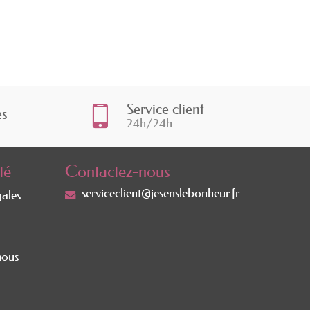
Service client
es
24h/24h
té
Contactez-nous
serviceclient@jesenslebonheur.fr
gales
nous