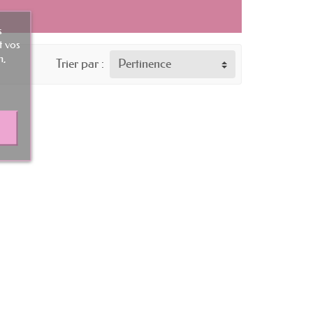
s
t vos
n,
Trier par :
Pertinence