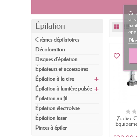
Ce s
serv
Épilation
habi
appu
Crèmes dépilatoires
Plu
Décoloration
favorite_border
Disques d’épilation
Épilateurs et accessoires
Épilation à la cire
Épilation à lumière pulsée
Épilation au fil
Épilation électrolyse
Épilation laser
Zodiac G
Équipemen
Pinces à épiler