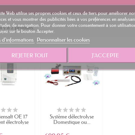
ite Web utilise ses propres cookies et ceux de tiers pour améliorer no
ices et vous montrer des publicités liées à vos préférences en analysan
tudes de navigation. Pour donner votre consentement à son utilisatio
Il y a 2 produits.
yez sur le bouton Accepter.
s d'informations
Personnaliser les cookies
favorite_border
REJETER TOUT
J'ACCEPTE
ensalt OE 17
Système délectrolyse
t électrolyse
Domestique ou...