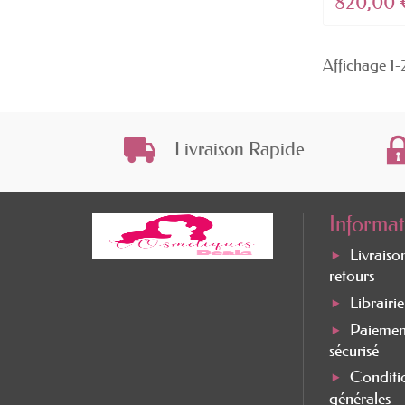
820,00 
Affichage 1-2
Livraison Rapide
Informat
Livraiso
retours
Librairi
Paiemen
sécurisé
Conditi
générales