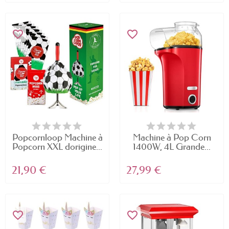
favorite_border
favorite_border
Popcornloop Machine à
Machine à Pop Corn
Popcorn XXL dorigine...
1400W, 4L Grande...
21,90 €
27,99 €
favorite_border
favorite_border