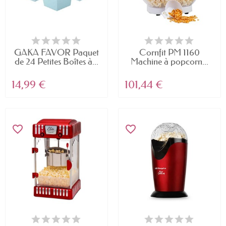
GAKA FAVOR Paquet
Cornfit PM 1160
de 24 Petites Boîtes à...
Machine à popcorn...
14,99 €
101,44 €
favorite_border
favorite_border