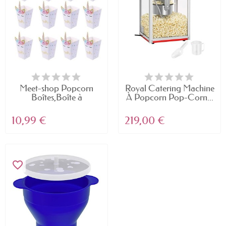
Meet-shop Popcorn
Royal Catering Machine
Boîtes,Boîte à
À Popcorn Pop-Corn...
Popcorn...
10,99 €
219,00 €
favorite_border