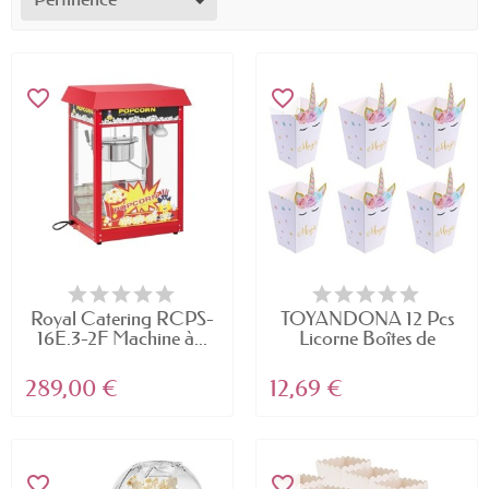
favorite_border
favorite_border
Royal Catering RCPS-
TOYANDONA 12 Pcs
16E.3-2F Machine à...
Licorne Boîtes de
Pop-...
289,00 €
12,69 €
favorite_border
favorite_border