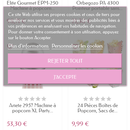
Elite Gourmet EPM-250
Orbegozo PA 4300
Machine à popcorn...
Pointeur portable sans...
Ce site Web utilise ses propres cookies et ceux de tiers pour
améliorer nos services et vous montrer des publicités liées à
98,71 €
21,50 €
vos préférences en analysant vos habitudes de navigation.
Pour donner votre consentement à son utilisation, appuyez
sur le bouton Accepter.
Plus d'informations
Personnaliser les cookies
favorite_border
favorite_border
REJETER TOUT
J'ACCEPTE
Ariete 2957 Machine à
24 Pièces Boîtes de
popcorn XL Party...
Popcorn, Sacs de...
53,30 €
9,99 €