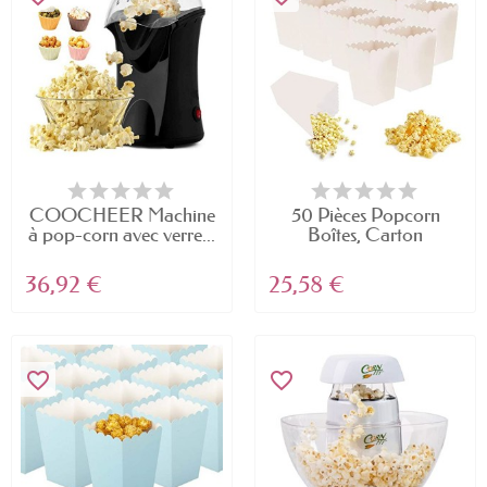
COOCHEER Machine
50 Pièces Popcorn
à pop-corn avec verre...
Boîtes, Carton
Bonbons...
36,92 €
25,58 €
favorite_border
favorite_border