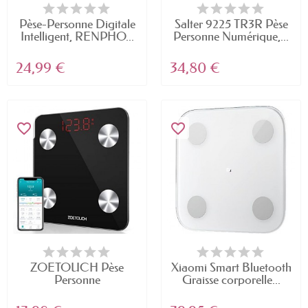
Pèse-Personne Digitale
Salter 9225 TR3R Pèse
Intelligent, RENPHO...
Personne Numérique,...
24,99 €
34,80 €
favorite_border
favorite_border
ZOETOUCH Pèse
Xiaomi Smart Bluetooth
Personne
Graisse corporelle...
Impédancemètre...