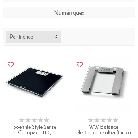
Numériques
Pertinence
favorite_border
favorite_border
Soehnle Style Sense
WW Balance
Compact 100,
électronique ultra fine en