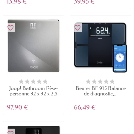
13,98 €
39,95 €
favorite_border
favorite_border
Joop! Bathroom Pèse-
Beurer BF 915 Balance
personne 32 x 32 x 2,5
de diagnostic,...
cm
97,90 €
66,49 €
favorite_border