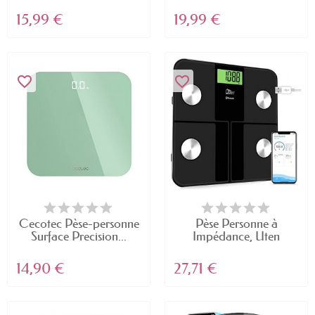
Balance...
verre
15,99 €
19,99 €
favorite_border
favorite_border
Cecotec Pèse-personne
Pèse Personne à
Surface Precision...
Impédance, Uten
Balance...
14,90 €
27,71 €