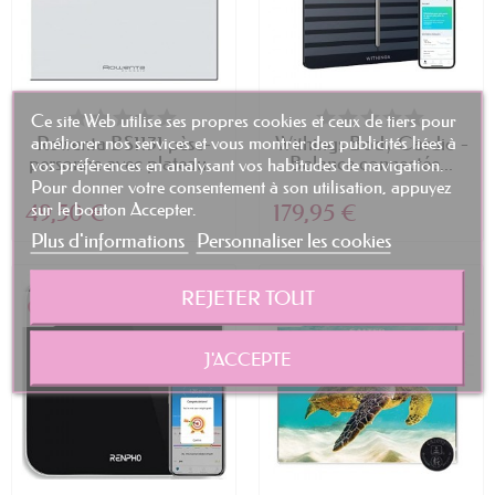
Ce site Web utilise ses propres cookies et ceux de tiers pour
améliorer nos services et vous montrer des publicités liées à
Rowenta BS1131 pèse-
Withings Body Cardio -
personne avec plateau...
Balance connectée...
vos préférences en analysant vos habitudes de navigation.
Pour donner votre consentement à son utilisation, appuyez
sur le bouton Accepter.
49,50 €
179,95 €
Plus d'informations
Personnaliser les cookies
REJETER TOUT
favorite_border
favorite_border
J'ACCEPTE