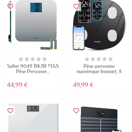
favorite_border
favorite_border
Salter 9049 BK3R MAX
Pèse-personne
Pèse Personne...
numérique Insmart, 8
données...
44,99 €
49,99 €
favorite_border
favorite_border