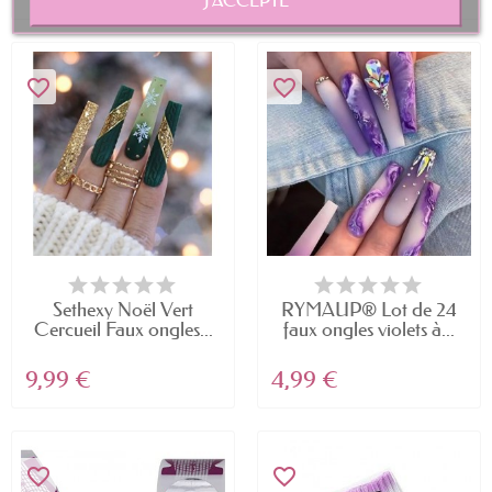
favorite_border
favorite_border
Sethexy Noël Vert
RYMAUP® Lot de 24
Cercueil Faux ongles...
faux ongles violets à...
9,99 €
4,99 €
favorite_border
favorite_border