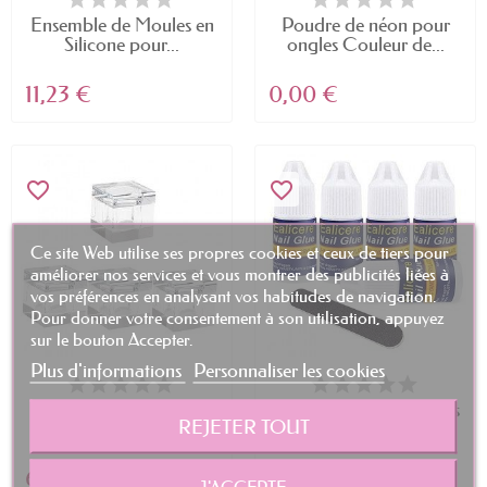
Ensemble de Moules en
Poudre de néon pour
Silicone pour...
ongles Couleur de...
11,23 €
0,00 €
favorite_border
favorite_border
Ce site Web utilise ses propres cookies et ceux de tiers pour
améliorer nos services et vous montrer des publicités liées à
vos préférences en analysant vos habitudes de navigation.
Pour donner votre consentement à son utilisation, appuyez
sur le bouton Accepter.
Plus d'informations
Personnaliser les cookies
minkissy 4 Pièces De
5 Pcs 3g Colle à Ongles
REJETER TOUT
Stockage Support...
Colle dOngle...
60,75 €
5,49 €
J'ACCEPTE