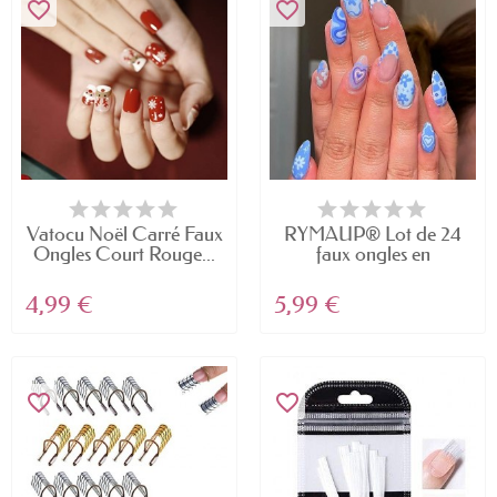
favorite_border
favorite_border
Vatocu Noël Carré Faux
RYMAUP® Lot de 24
Ongles Court Rouge...
faux ongles en
acrylique...
4,99 €
5,99 €
favorite_border
favorite_border