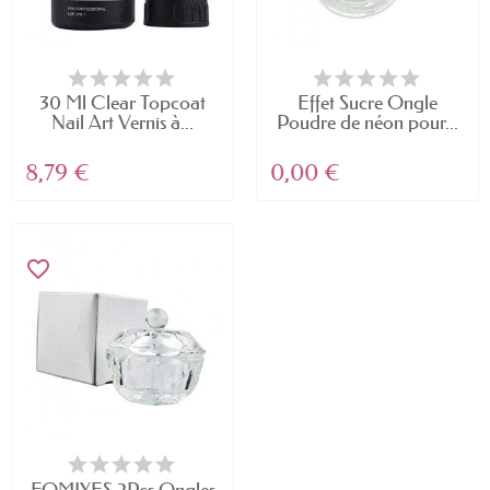
30 Ml Clear Topcoat
Effet Sucre Ongle
Nail Art Vernis à...
Poudre de néon pour...
8,79 €
0,00 €
favorite_border
FOMIYES 2Pcs Ongles