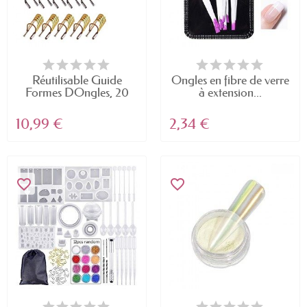
Réutilisable Guide
Ongles en fibre de verre
Formes DOngles, 20
à extension...
Pcs...
10,99 €
2,34 €
favorite_border
favorite_border