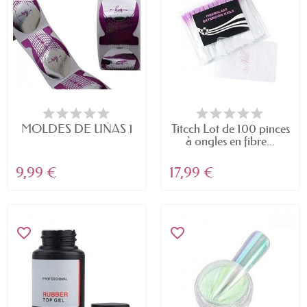
MOLDES DE UÑAS 1
Titcch Lot de 100 pinces
à ongles en fibre...
9,99 €
17,99 €
favorite_border
favorite_border