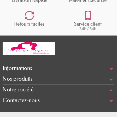
par le médecin.
La règle d'or : consulter un professionnel
de santé
Retours faciles
Service client
24h/24h
Le fait de prendre un complément
alimentaire Fer ne doit pas être choisi à
la légère. Il est recommandé de consulter
un médecin ou un nutritionniste afin de
procéder à une évaluation des besoins
Informations
spécifiques en fer et d'éviter les
Nos produits
surdosages ou les interactions
médicamenteuses.
Notre société
Contactez-nous