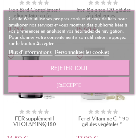
et de consulter un professionnel de santé
Iron Bird Complément
Iron Balance 120 gélules
avant d'utiliser ce type de complément.
alimentaire en fer...
végétaliennes -...
Ce site Web utilise ses propres cookies et ceux de tiers pour
améliorer nos services et vous montrer des publicités liées à
Les sources naturelles de fer : une alternative
11,75 €
18,60 €
vos préférences en analysant vos habitudes de navigation.
aux compléments alimentaires
Pour donner votre consentement à son utilisation, appuyez
Avant de se tourner vers les suppléments
sur le bouton Accepter.
Plus d'informations
Personnaliser les cookies
de fer, il est essentiel de chercher à
favorite_border
favorite_border
augmenter ses apports en fer par le biais
REJETER TOUT
d'une alimentation équilibrée et variée
contenant des aliments riches en cet
J'ACCEPTE
élément. Les principales sources de fer
sont :
Abats :
foie, rognons, coeur,
FER supplément |
Fer et Vitamine C * 90
gésiers...
VITOLAMIN® 180
gélules végétales *...
COMPRIMÉS...
Viande rouge :
boeuf, mouton,