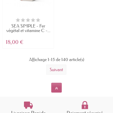
nécessité de surveiller son apport en
cet élément vital.
Végétariens et végétaliens :
La
SEA SIMPLE - Fer
biodisponibilité du fer contenu dans
végétal et vitamine C -...
les produits d'origine végétale étant
18,00 €
moins importante que celle des
produits d'origine animale, ils
peuvent être amenés à prendre un
Affichage 1-15 de 140 article(s)
supplément de fer.
Suivant
Personnes atteintes d'anémie :
Dans
certains cas, une carence en fer peut
entraîner une anémie (diminution du
nombre de globules rouges). Un
traitement à base de compléments
alimentaires en fer sera alors prescrit
Livraison Rapide
Paiement sécurisé