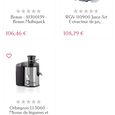
Braun - 81300159 -
RGV 110900 Juice Art
Braun Multiquick
Extracteur de jus,...
Juicer...
106,46 €
108,29 €
favorite_border
Orbegozo LI 5060 -
Mixeur de légumes et