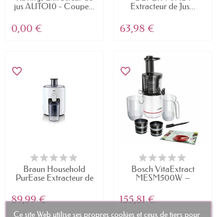
jus AUTO10 - Coupe...
Extracteur de Jus...
0,00 €
63,98 €
favorite_border
favorite_border
Braun Household
Bosch VitaExtract
PurEase Extracteur de
MESM500W –
Jus...
Extracteur de...
89,99 €
155,81 €
Ce site Web utilise ses propres cookies et ceux de tiers pour