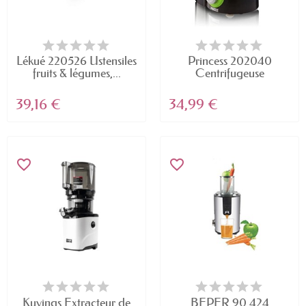
Lékué 220526 Ustensiles
Princess 202040
fruits & légumes,...
Centrifugeuse
39,16 €
34,99 €
favorite_border
favorite_border
Kuvings Extracteur de
BEPER 90.424