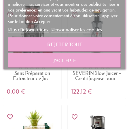
améliorer nos services et vous montrer des publicités liées à
vos préférences en analysant vos habitudes de navigation.
favorite_border
favorite_border
Pour donner votre consentement à son utilisation, appuyez
sur le bouton Accepter.
Plus d'informations
Personnaliser les cookies
REJETER TOUT
J'ACCEPTE
Sans Préparation
SEVERIN Slow Juicer -
Extracteur de Jus...
Centrifugeuse pour...
0,00 €
122,12 €
favorite_border
favorite_border