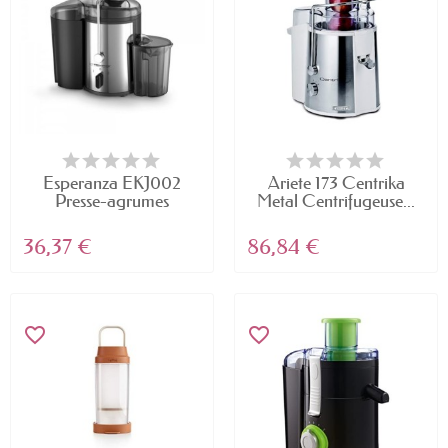
Esperanza EKJ002
Ariete 173 Centrika
Presse-agrumes
Metal Centrifugeuse...
Carrot...
36,37 €
86,84 €
favorite_border
favorite_border