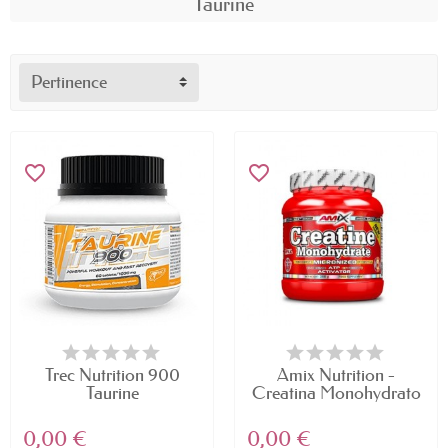
Taurine
Pertinence
favorite_border
favorite_border
Trec Nutrition 900
Amix Nutrition -
Taurine
Creatina Monohydrato
-...
0,00 €
0,00 €