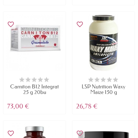
favorite_border
favorite_border
Carniton B12 Integrat
LSP Nutrition Waxy
25 g 20bu
Maize 150 g
73,00 €
26,78 €
favorite_border
favorite_border