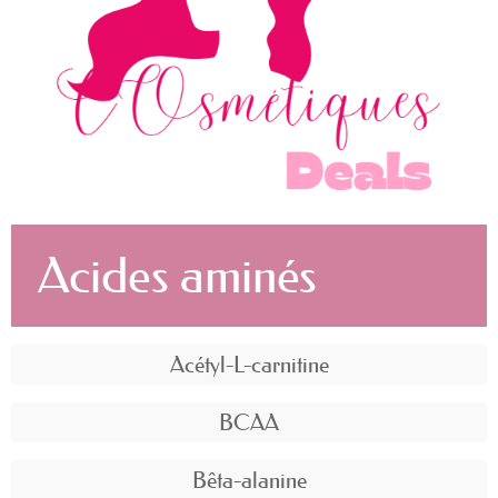
Acides aminés
Acétyl-L-carnitine
BCAA
Bêta-alanine