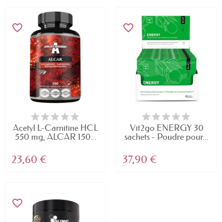
favorite_border
favorite_border
Acetyl L-Carnitine HCL
Vit2go ENERGY 30
550 mg, ALCAR 150...
sachets - Poudre pour...
23,60 €
37,90 €
favorite_border