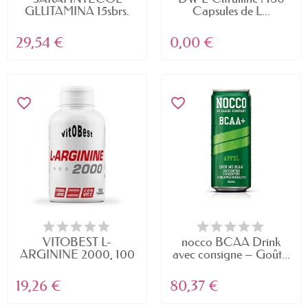
GLUTAMINA 15sbrs.
Capsules de L...
–...
29,54 €
0,00 €
favorite_border
favorite_border
VITOBEST L-
nocco BCAA Drink
ARGININE 2000, 100
avec consigne – Goût...
Triplecaps
19,26 €
80,37 €