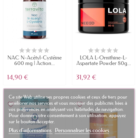
NAC N-Acétyl-Cystéine
LOLA L-Ornithine-L-
600 mg | Action...
Aspartate Powder 80g...
14,90 €
31,92 €
Ce site Web utilise ses propres cookies et ceux de tiers pour
améliorer nos services et vous montrer des publicités liées à
favorite_border
favorite_border
vos préférences en analysant vos habitudes de navigation.
Pour donner votre consentement à son utilisation, appuyez
sur le bouton Accepter.
Plus d'informations
Personnaliser les cookies