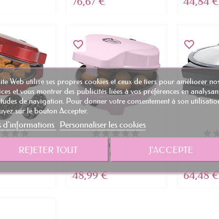
76,67 €
44,84 €
favorite_border
favorite_border
ite Web utilise ses propres cookies et ceux de tiers pour améliorer no
ices et vous montrer des publicités liées à vos préférences en analysan
tudes de navigation. Pour donner votre consentement à son utilisatio
yez sur le bouton Accepter.
s d'informations
Personnaliser les cookies
6250072 3 en 1
Bestron Appareil à
Ste
REJETER TOUT
J'ACCEPTE
 donut et...
gâteaux rétro 3 en 1...
48,99 €
64,48 €