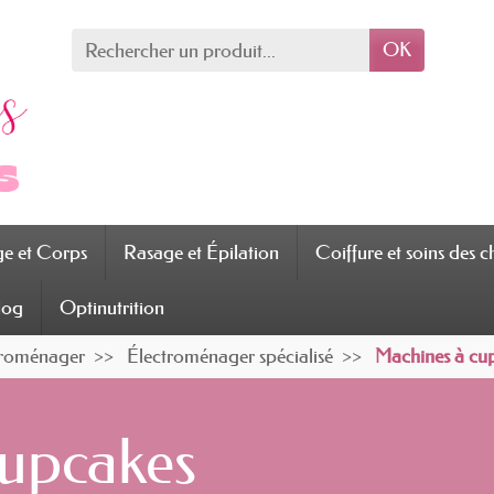
OK
ge et Corps
Rasage et Épilation
Coiffure et soins des 
log
Optinutrition
ctroménager
Électroménager spécialisé
Machines à cu
cupcakes