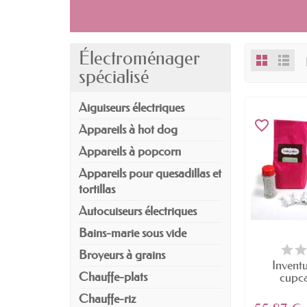
Électroménager
spécialisé
Aiguiseurs électriques
favorite_border
Appareils à hot dog
Appareils à popcorn
Appareils pour quesadillas et
tortillas
Autocuiseurs électriques
Bains-marie sous vide
Broyeurs à grains
Inven
Chauffe-plats
cupc
comp
Chauffe-riz