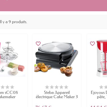
Il y a 9 produits.
favorite_border
favorite_border
tum sCC08
Steba Appareil
Ejoyous D
akemaker
électrique Cake Maker 3
pâte,
renant...
en...