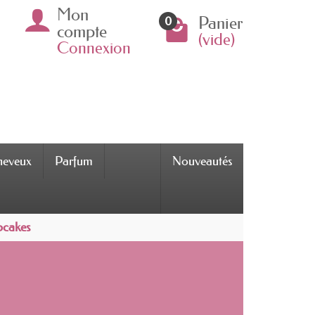
Mon
Panier
0
compte
(vide)
Connexion
cheveux
Parfum
Nouveautés
pcakes