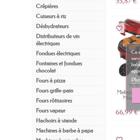
55,87 €
Crêpières
Cuiseurs à riz
Déshydrateurs
favorite_border
Distributeurs de vin
électriques
Ce s
Fondues électriques
serv
Fontaines et fondues
habi
appu
chocolat
Plu
Fours à pizza
Fours grille-pain
Melissa 1
Moule à
Fours rôtissoires
Fours vapeur
66,99 €
Hachoirs à viande
Machines à barbe à papa
favorite_border