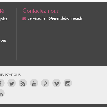
té
Contactez-nous
serviceclient@jesenslebonheur.fr
gales
nous
uivez-nous