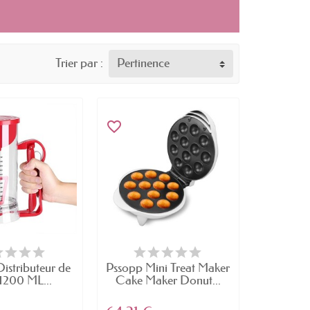
Trier par :
Pertinence
favorite_border
istributeur de
Pssopp Mini Treat Maker
 1200 ML...
Cake Maker Donut...