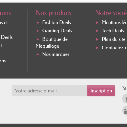
ions
Nos produits
Notre socié
ns et
Fashion Deals
Mentions lé
Gaming Deals
Tech Deals
e Deals
Boutique de
Plan du site
t
Maquillage
Contactez-
Nos marques
ons
S