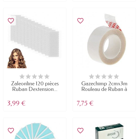
favorite_border
favorite_border
Zaleonline 120 pièces
Gazechimp 2cmx3m
Ruban Dextension...
Rouleau de Ruban à
Double...
3,99 €
7,75 €
favorite_border
favorite_border