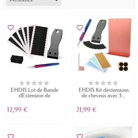
favorite_border
favorite_border
EHDIS Lot de Bande
EHDIS Kit dextensions
dExtension de
de cheveux avec 3...
Cheveux...
12,99 €
21,99 €
favorite_border
favorite_border