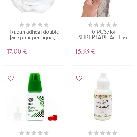
Ruban adhésif double
10 PCS/lot
face pour perruques,...
SUPERTAPE Air-Flex
Bonding...
17,00 €
15,33 €
favorite_border
favorite_border