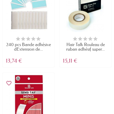
240 pcs Bande adhésive
Hair Talk Rouleau de
dExtension de...
ruban adhésif super...
13,74 €
15,11 €
favorite_border