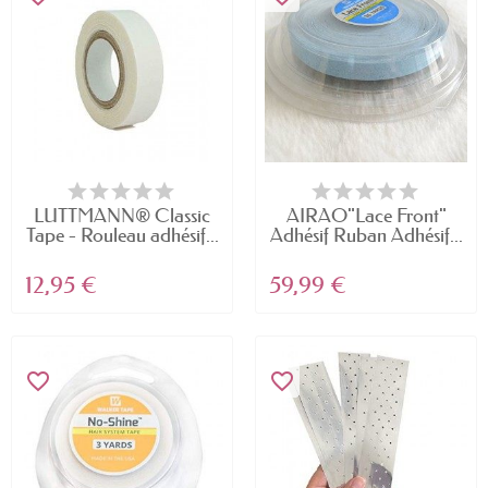
LUTTMANN® Classic
AIRAO"Lace Front"
Tape - Rouleau adhésif...
Adhésif Ruban Adhésif...
12,95 €
59,99 €
favorite_border
favorite_border