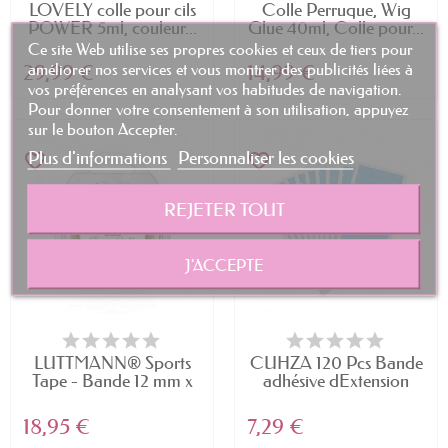
LOVELY colle pour cils
Colle Perruque, Wig
POWER 5ml, couleur...
Glue 40ml, Colle pour...
Ce site Web utilise ses propres cookies et ceux de tiers pour
améliorer nos services et vous montrer des publicités liées à
29,99 €
14,99 €
vos préférences en analysant vos habitudes de navigation.
Pour donner votre consentement à son utilisation, appuyez
sur le bouton Accepter.
Plus d'informations
Personnaliser les cookies
favorite_border
favorite_border
REJETER TOUT
J'ACCEPTE
LUTTMANN® Sports
CUHZA 120 Pcs Bande
Tape - Bande 12 mm x
adhésive dExtension
2,75...
de...
18,95 €
7,29 €