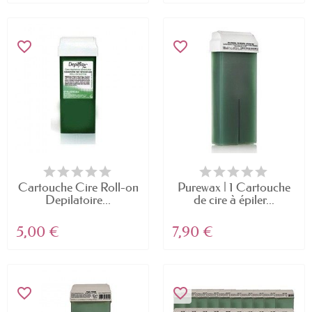
favorite_border
favorite_border
Cartouche Cire Roll-on
Purewax | 1 Cartouche
Depilatoire...
de cire à épiler...
5,00 €
7,90 €
favorite_border
favorite_border