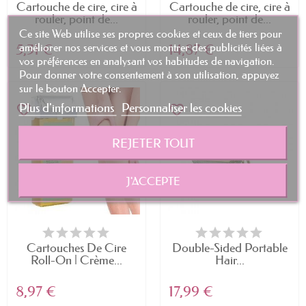
Cartouche de cire, cire à
Cartouche de cire, cire à
rouler, point de...
rouler, point de...
Ce site Web utilise ses propres cookies et ceux de tiers pour
améliorer nos services et vous montrer des publicités liées à
5,31 €
14,87 €
vos préférences en analysant vos habitudes de navigation.
Pour donner votre consentement à son utilisation, appuyez
sur le bouton Accepter.
Plus d'informations
Personnaliser les cookies
favorite_border
favorite_border
REJETER TOUT
J'ACCEPTE
Cartouches De Cire
Double-Sided Portable
Roll-On | Crème...
Hair...
8,97 €
17,99 €