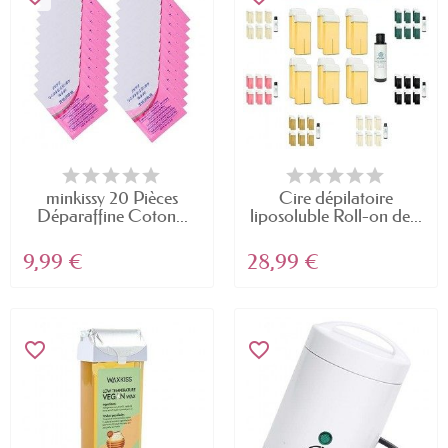
minkissy 20 Pièces
Cire dépilatoire
Déparaffine Coton...
liposoluble Roll-on de...
9,99 €
28,99 €
favorite_border
favorite_border