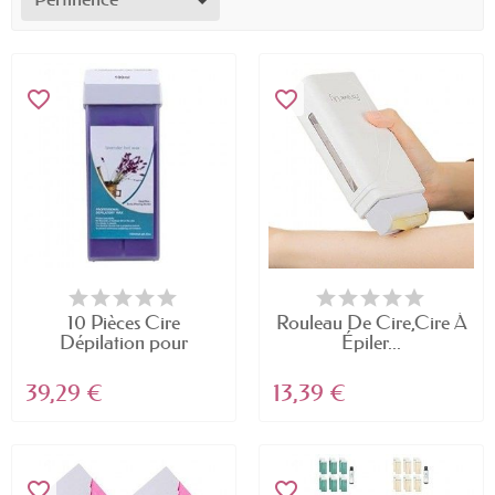
favorite_border
favorite_border
10 Pièces Cire
Rouleau De Cire,Cire À
Dépilation pour
Épiler...
épilation...
39,29 €
13,39 €
favorite_border
favorite_border