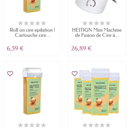
Roll on cire epilation |
HEITIGN Mini Machine
Cartouche cire...
de Fusion de Cire à...
6,59 €
26,89 €
favorite_border
favorite_border