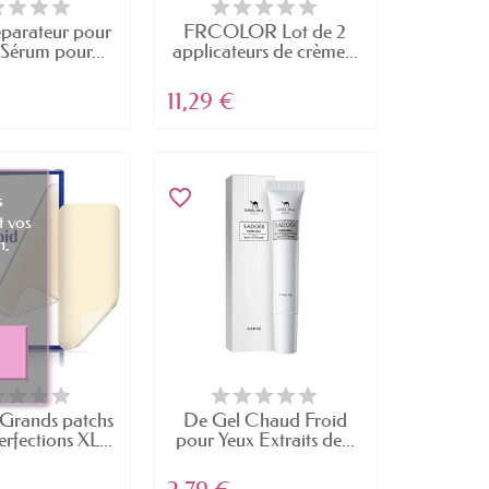
parateur pour
FRCOLOR Lot de 2
 Sérum pour...
applicateurs de crème...
11,29 €
favorite_border
s
t vos
n,
rands patchs
De Gel Chaud Froid
rfections XL...
pour Yeux Extraits de...