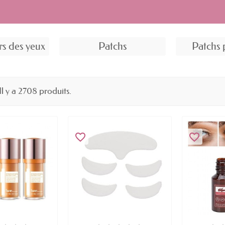
rs des yeux
Patchs
Patchs 
Il y a 2708 produits.
favorite_border
favorite_border