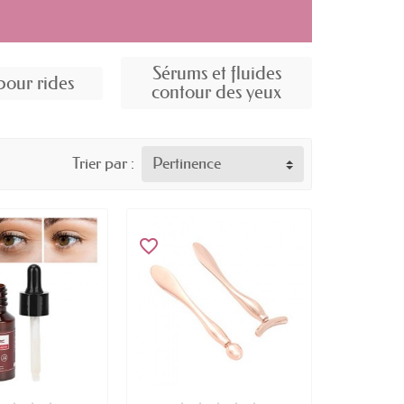
Sérums et fluides
pour rides
contour des yeux
Trier par :
Pertinence
favorite_border