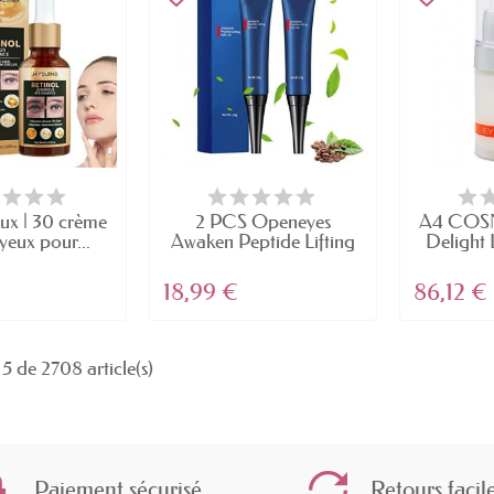
ux | 30 crème
2 PCS Openeyes
A4 COSM
 yeux pour...
Awaken Peptide Lifting
Delight L
Eye...
18,99 €
86,12 €
5 de 2708 article(s)
Paiement sécurisé
Retours facil