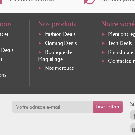
ions
Nos produits
Notre socié
ns et
Fashion Deals
Mentions lé
Gaming Deals
Tech Deals
e Deals
Boutique de
Plan du site
t
Maquillage
Contactez-
Nos marques
ons
S