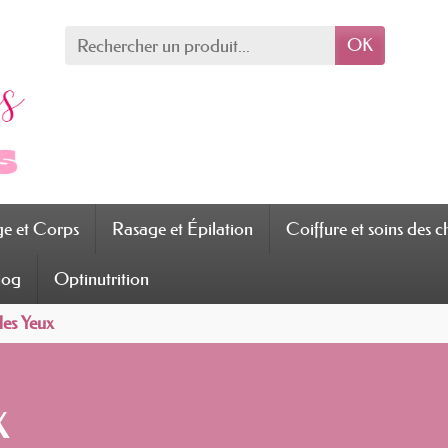
OK
ge et Corps
Rasage et Épilation
Coiffure et soins des 
log
Optinutrition
des Yeux
x