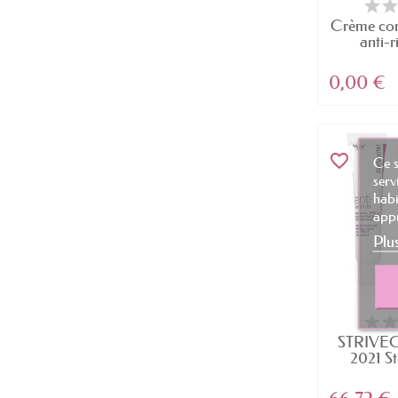
Crème con
anti-r
0,00 €
favorite_border
Ce s
serv
habi
appu
Plu
STRIVEC
2021 Ste