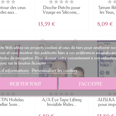
tour des yeux
Dioche Patchs pour
Sérum Ré
ides aux...
Visage en Silicone,...
les Yeux,
13,59 €
8,09 €
favorite_border
favorite_border
ite Web utilise ses propres cookies et ceux de tiers pour améliorer no
ices et vous montrer des publicités liées à vos préférences en analysan
tudes de navigation. Pour donner votre consentement à son utilisatio
yez sur le bouton Accepter.
s d'informations
Personnaliser les cookies
REJETER TOUT
J'ACCEPTE
TIN Holiday
A/A Eye Tape Lifting
AUSLKA G
llar Soin...
Invisible Rides...
pour impe