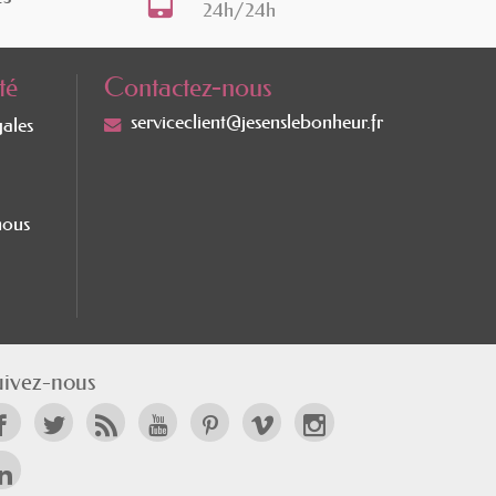
24h/24h
té
Contactez-nous
serviceclient@jesenslebonheur.fr
gales
nous
uivez-nous