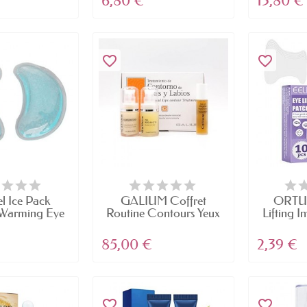
6,80 €
13,80 €
favorite_border
favorite_border
l Ice Pack
GALIUM Coffret
ORTUH
Warming Eye
Routine Contours Yeux
Lifting In
sks...
et...
85,00 €
2,39 €
favorite_border
favorite_border