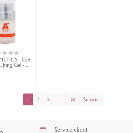
ETICS - Eye
ifting Gel -...
1
2
3
…
181
Suivant
Service client
es