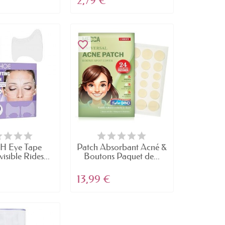
2,79 €
favorite_border
 Eye Tape
Patch Absorbant Acné &
visible Rides...
Boutons Paquet de...
13,99 €