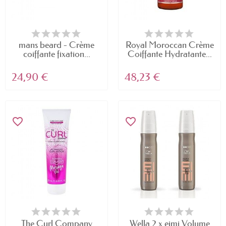
mans beard - Crème
Royal Moroccan Crème
coiffante fixation...
Coiffante Hydratante...
24,90 €
48,23 €
favorite_border
favorite_border
The Curl Company
Wella 2 x eimi Volume