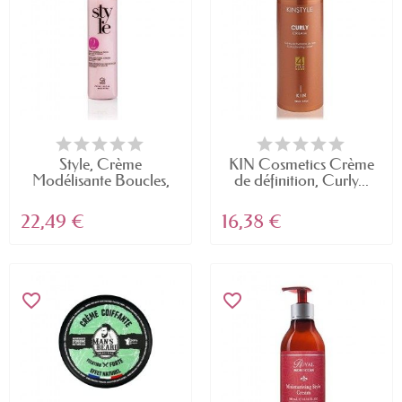
Style, Crème
KIN Cosmetics Crème
Modélisante Boucles,
de définition, Curly...
Creme...
22,49 €
16,38 €
favorite_border
favorite_border