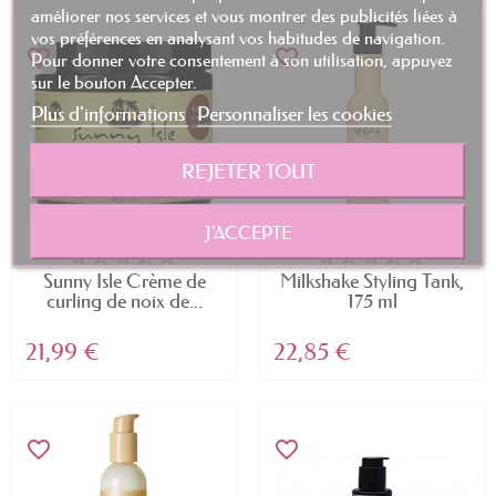
améliorer nos services et vous montrer des publicités liées à
vos préférences en analysant vos habitudes de navigation.
favorite_border
favorite_border
Pour donner votre consentement à son utilisation, appuyez
sur le bouton Accepter.
Plus d'informations
Personnaliser les cookies
REJETER TOUT
J'ACCEPTE
Sunny Isle Crème de
Milkshake Styling Tank,
curling de noix de...
175 ml
21,99 €
22,85 €
favorite_border
favorite_border