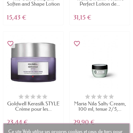
Soften and Shape Lotion
Perfect Lotion de...
15,43 €
31,15 €
favorite_border
favorite_border
Goldwell Kerasilk STYLE
Maria Nila Salty Cream,
Crème pour les...
100 ml, tenue 2/5,...
23,44 €
29,90 €
Ce site Web utilise ses propres cookies et ceux de tiers pour