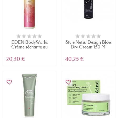
EDEN BodyWorks
Style Netsu Design Blow
Crème séchante au
Dry Cream 150 Ml
miel...
20,30 €
40,25 €
favorite_border
favorite_border