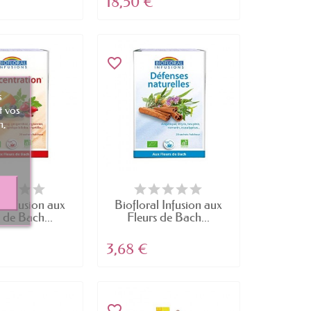
18,50 €
favorite_border
s
t vos
n,
l Infusion aux
Biofloral Infusion aux
 de Bach...
Fleurs de Bach...
3,68 €
favorite_border