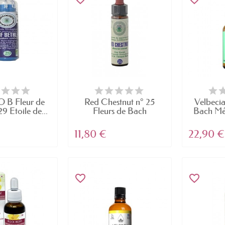
B Fleur de
Red Chestnut n° 25
Velbecia
9 Etoile de...
Fleurs de Bach
Bach Mé
Original...
11,80 €
22,90 €
favorite_border
favorite_border