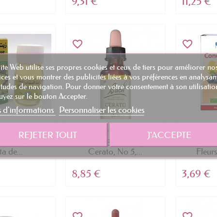
9,31 €
11,25 €
favorite_border
favorite_border
ite Web utilise ses propres cookies et ceux de tiers pour améliorer no
ices et vous montrer des publicités liées à vos préférences en analysan
tudes de navigation. Pour donner votre consentement à son utilisatio
yez sur le bouton Accepter.
s d'informations
Personnaliser les cookies
REJETER TOUT
J'ACCEPTE
ue des jardins
Fleurs de Bach Original,
Bioflora
a de...
Cerato, No 5,...
Fleurs
8,85 €
3,69 €
favorite_border
favorite_border