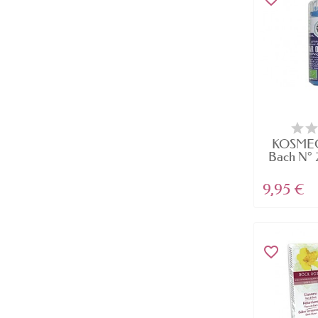
KOSMEO 
Bach N° 2
9,95 €
favorite_border