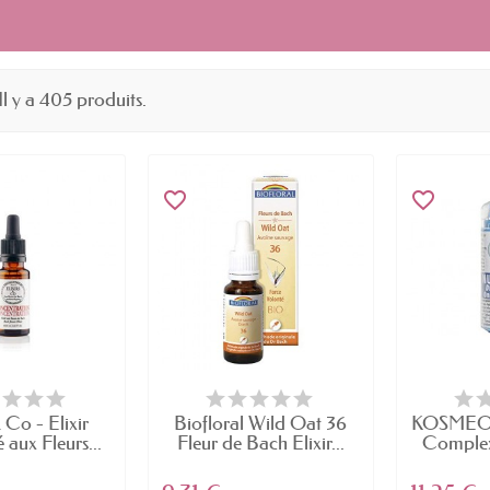
Il y a 405 produits.
favorite_border
favorite_border
& Co - Elixir
Biofloral Wild Oat 36
KOSMEO B
aux Fleurs...
Fleur de Bach Elixir...
Complexe