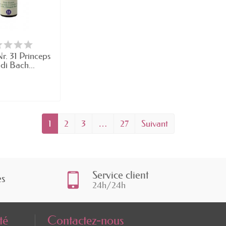
r. 31 Princeps
 di Bach...
1
2
3
…
27
Suivant
Service client
es
24h/24h
té
Contactez-nous