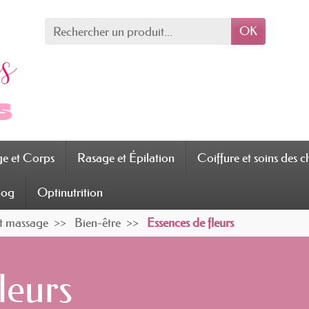
OK
ge et Corps
Rasage et Épilation
Coiffure et soins des 
log
Optinutrition
et massage
Bien-être
Essences de fleurs
leurs