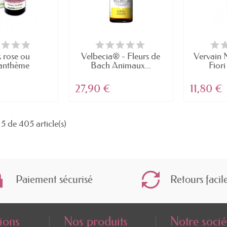
 rose ou
Velbecia® - Fleurs de
Vervain N
anthème
Bach Animaux...
Fiori
nthemum...
27,90 €
11,80 €
5 de 405 article(s)
Paiement sécurisé
Retours facil
ions
Nos produits
Notre socié