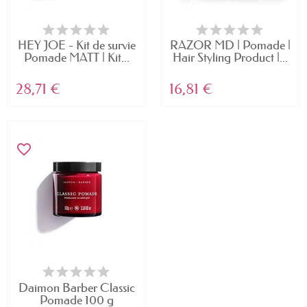
HEY JOE - Kit de survie
RAZOR MD | Pomade |
Pomade MATT | Kit...
Hair Styling Product |...
28,71 €
16,81 €
favorite_border
Daimon Barber Classic
Pomade 100 g