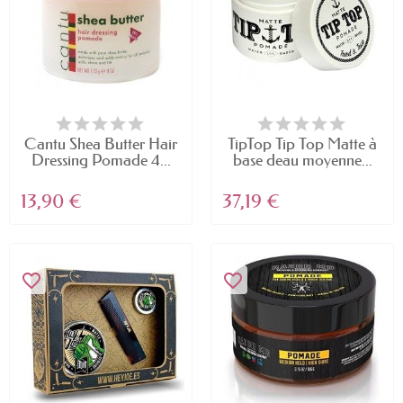
Cantu Shea Butter Hair
TipTop Tip Top Matte à
Dressing Pomade 4...
base deau moyenne...
13,90 €
37,19 €
favorite_border
favorite_border