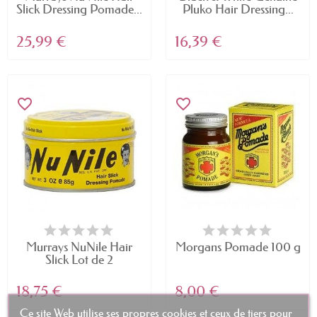
Slick Dressing Pomade...
Pluko Hair Dressing...
25,99 €
16,39 €
favorite_border
favorite_border
Murrays NuNile Hair
Morgans Pomade 100 g
Slick Lot de 2
pommade...
18,75 €
8,00 €
Ce site Web utilise ses propres cookies et ceux de tiers pour