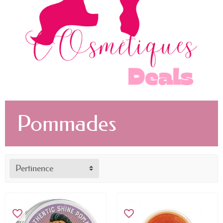
Pommades
Pertinence
favorite_border
favorite_border