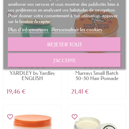
améliorer nos services et vous montrer des publicités liées à
vos préférences en analysant vos habitudes de navigation.
favorite_border
favorite_border
Pour donner votre consentement à son utilisation, appuyez
sur le bouton Accepter.
Plus d'informations
Personnaliser les cookies
REJETER TOUT
J'ACCEPTE
YARDLEY by Yardley
Murrays Small Batch
ENGLISH
50-50 Hair Pomade
LAVENDER...
by...
19,46 €
21,41 €
favorite_border
favorite_border