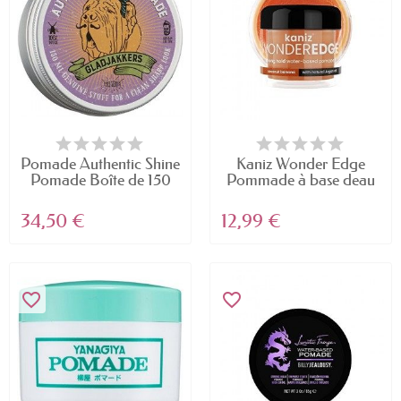
Pomade Authentic Shine
Kaniz Wonder Edge
Pomade Boîte de 150
Pommade à base deau
ml
de...
34,50 €
12,99 €
favorite_border
favorite_border