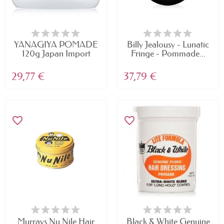
YANAGIYA POMADE
Billy Jealousy - Lunatic
120g Japan Import
Fringe - Pommade...
29,77 €
37,79 €
favorite_border
favorite_border
Murrays Nu Nile Hair
Black & White Genuine