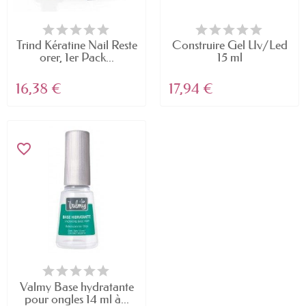
Trind Kératine Nail Reste
Construire Gel Uv/Led
orer, 1er Pack...
15 ml
16,38 €
17,94 €
favorite_border
Valmy Base hydratante
pour ongles 14 ml à...