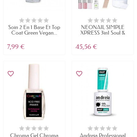
Soin 2 En 1 Base Et Top
NEONAIL SIMPLE
Coat Green Vegan...
XPRESS 3in1 Soul &
Spirit...
7,99 €
45,56 €
favorite_border
favorite_border
Chroma Gel Chroma
Andreia Professional