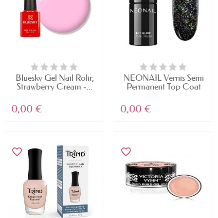
Bluesky Gel Nail Rolir,
NEONAIL Vernis Semi
Strawberry Cream -...
Permanent Top Coat
7,2...
0,00 €
0,00 €
favorite_border
favorite_border