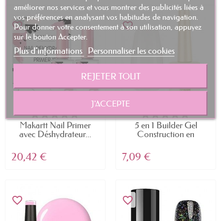
améliorer nos services et vous montrer des publicités liées à
vos préférences en analysant vos habitudes de navigation.
favorite_border
favorite_border
Pour donner votre consentement à son utilisation, appuyez
sur le bouton Accepter.
Plus d'informations
Personnaliser les cookies
REJETER TOUT
J'ACCEPTE
Makartt Nail Primer
5 en 1 Builder Gel
avec Déshydrateur...
Construction en
Format...
20,42 €
7,09 €
favorite_border
favorite_border