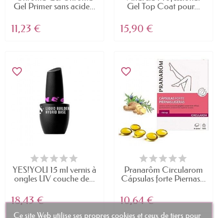
Gel Primer sans acide...
Gel Top Coat pour...
11,23 €
15,90 €
favorite_border
favorite_border
YES!YOU 15 ml vernis à
Pranarôm Circularom
ongles UV couche de...
Cápsulas forte Piernas...
18,43 €
10,64 €
Ce site Web utilise ses propres cookies et ceux de tiers pour