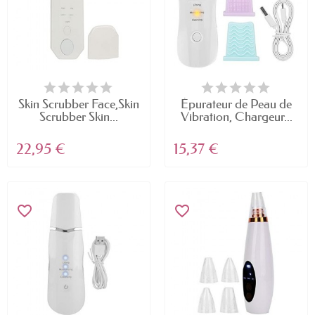
Skin Scrubber Face,Skin
Épurateur de Peau de
Scrubber Skin...
Vibration, Chargeur...
22,95 €
15,37 €
favorite_border
favorite_border