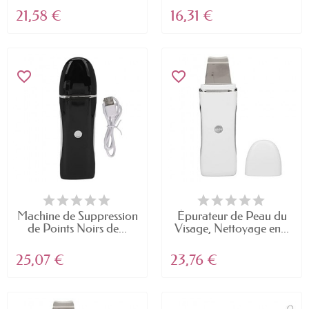
21,58 €
16,31 €
favorite_border
favorite_border
Machine de Suppression
Épurateur de Peau du
de Points Noirs de...
Visage, Nettoyage en...
25,07 €
23,76 €