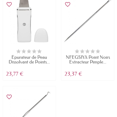
favorite_border
favorite_border
Épurateur de Peau
NFEGSIYA Point Noirs
Dissolvant de Points...
Extracteur Pimple...
23,77 €
23,37 €
favorite_border