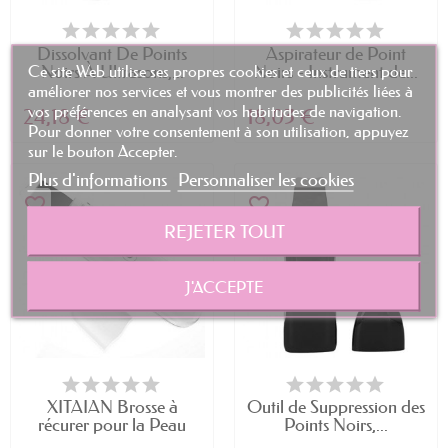
Dissolvant De Points
Aspirateur de Point
Ce site Web utilise ses propres cookies et ceux de tiers pour
Noirs À Ultrasons,...
Noirs - Instrument de...
améliorer nos services et vous montrer des publicités liées à
vos préférences en analysant vos habitudes de navigation.
24,18 €
18,03 €
Pour donner votre consentement à son utilisation, appuyez
sur le bouton Accepter.
Plus d'informations
Personnaliser les cookies
favorite_border
favorite_border
REJETER TOUT
J'ACCEPTE
XITAIAN Brosse à
Outil de Suppression des
récurer pour la Peau
Points Noirs,...
du...