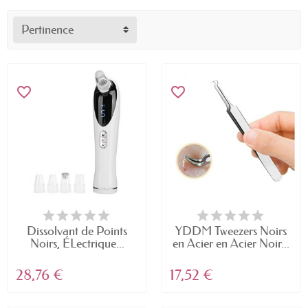
Pertinence
favorite_border
favorite_border
Dissolvant de Points
YDDM Tweezers Noirs
Noirs, ÉLectrique...
en Acier en Acier Noir...
28,76 €
17,52 €