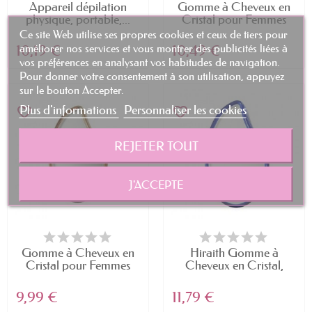
Appareil dépilation
Gomme à Cheveux en
physique, portable,...
Cristal pour Femmes
et...
Ce site Web utilise ses propres cookies et ceux de tiers pour
améliorer nos services et vous montrer des publicités liées à
10,19 €
10,49 €
vos préférences en analysant vos habitudes de navigation.
Pour donner votre consentement à son utilisation, appuyez
sur le bouton Accepter.
Plus d'informations
Personnaliser les cookies
favorite_border
favorite_border
REJETER TOUT
J'ACCEPTE
Gomme à Cheveux en
Hiraith Gomme à
Cristal pour Femmes
Cheveux en Cristal,
et...
Pierre...
9,99 €
11,79 €