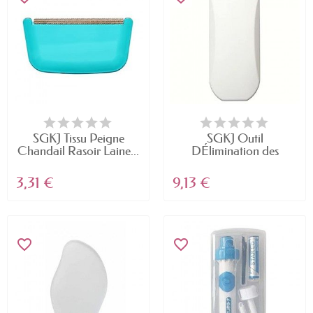
SGKJ Tissu Peigne
SGKJ Outil
Chandail Rasoir Laine...
DÉlimination des
Peluches...
3,31 €
9,13 €
favorite_border
favorite_border