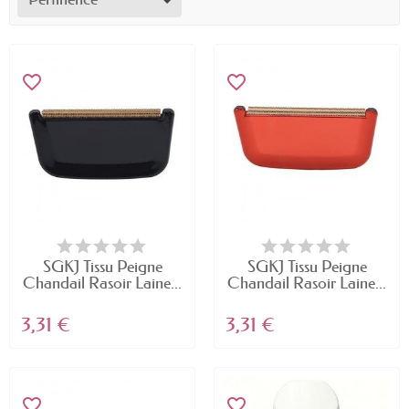
favorite_border
favorite_border
SGKJ Tissu Peigne
SGKJ Tissu Peigne
Chandail Rasoir Laine...
Chandail Rasoir Laine...
3,31 €
3,31 €
favorite_border
favorite_border