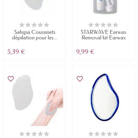
Sahgsa Coussinets
STARWAVE Earwax
dépilation pour les...
Removal kit Earwax
Cleaner...
5,39 €
9,99 €
favorite_border
favorite_border