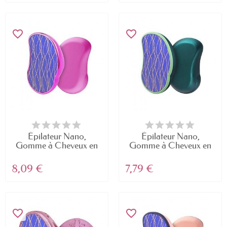
favorite_border
favorite_border
Épilateur Nano,
Épilateur Nano,
Gomme à Cheveux en
Gomme à Cheveux en
Cristal...
Cristal...
8,09 €
7,79 €
favorite_border
favorite_border