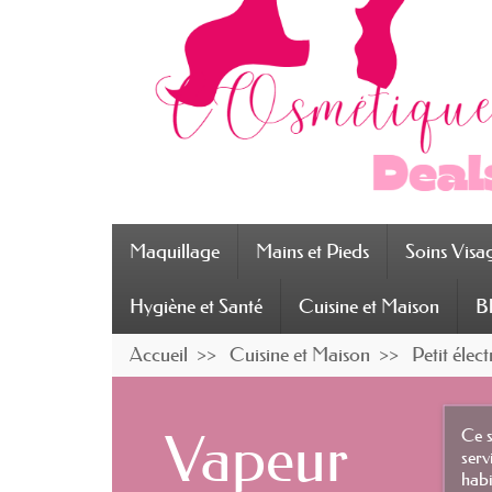
Maquillage
Mains et Pieds
Soins Visa
Hygiène et Santé
Cuisine et Maison
B
Accueil
Cuisine et Maison
Petit éle
Ce s
Vapeur
serv
habi