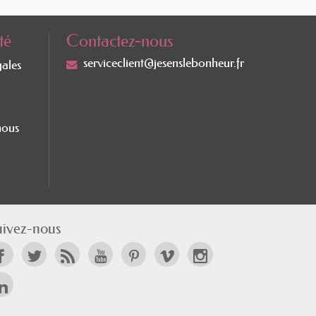
té
Contactez-nous
serviceclient@jesenslebonheur.fr
gales
nous
uivez-nous