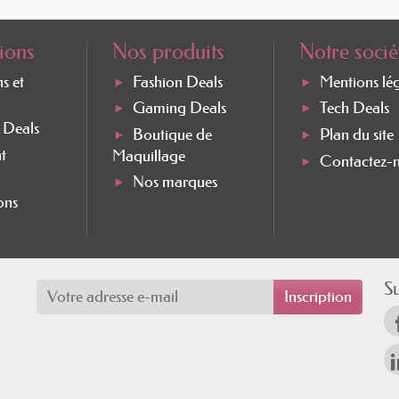
ions
Nos produits
Notre socié
ns et
Fashion Deals
Mentions lé
Gaming Deals
Tech Deals
e Deals
Boutique de
Plan du site
t
Maquillage
Contactez-
Nos marques
ons
S