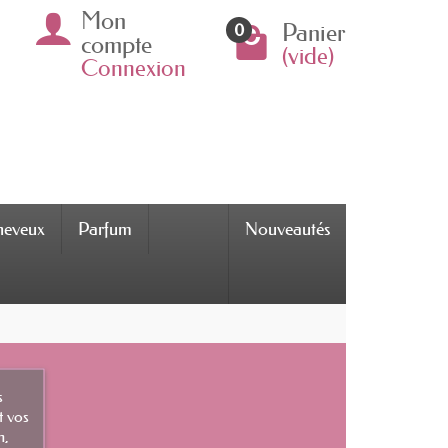
Mon
Panier
0
compte
(vide)
Connexion
cheveux
Parfum
Nouveautés
s
t vos
n,